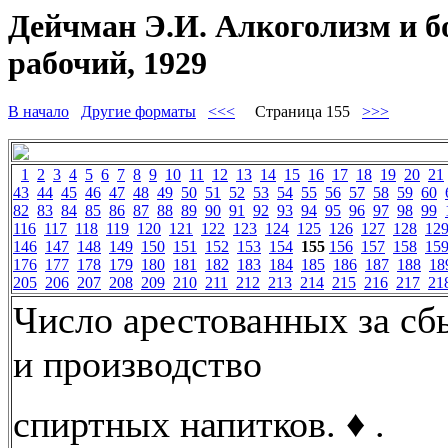
Дейчман Э.И. Алкоголизм и б
рабочий, 1929
В начало
Другие форматы
<<<
Страница 155
>>>
1
2
3
4
5
6
7
8
9
10
11
12
13
14
15
16
17
18
19
20
21
43
44
45
46
47
48
49
50
51
52
53
54
55
56
57
58
59
60
82
83
84
85
86
87
88
89
90
91
92
93
94
95
96
97
98
99
116
117
118
119
120
121
122
123
124
125
126
127
128
12
146
147
148
149
150
151
152
153
154
155
156
157
158
15
176
177
178
179
180
181
182
183
184
185
186
187
188
18
205
206
207
208
209
210
211
212
213
214
215
216
217
21
Число арестованных за сб
и производство
спиртных напитков. ♦ .