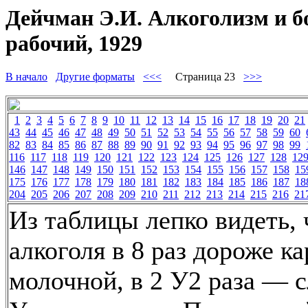
Дейчман Э.И. Алкоголизм и б
рабочий, 1929
В начало
Другие форматы
<<<
Страница 23
>>>
1
2
3
4
5
6
7
8
9
10
11
12
13
14
15
16
17
18
19
20
21
43
44
45
46
47
48
49
50
51
52
53
54
55
56
57
58
59
60
82
83
84
85
86
87
88
89
90
91
92
93
94
95
96
97
98
99
116
117
118
119
120
121
122
123
124
125
126
127
128
12
146
147
148
149
150
151
152
153
154
155
156
157
158
15
175
176
177
178
179
180
181
182
183
184
185
186
187
18
204
205
206
207
208
209
210
211
212
213
214
215
216
21
Из таблицы лепко видеть, 
алкоголя в 8 раз дороже к
молочной, в 2 У2 раза — с