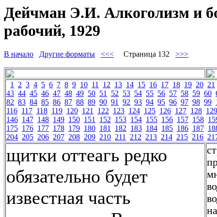
Дейчман Э.И. Алкоголизм и б
рабочий, 1929
В начало
Другие форматы
<<<
Страница 132
>>>
1
2
3
4
5
6
7
8
9
10
11
12
13
14
15
16
17
18
19
20
21
43
44
45
46
47
48
49
50
51
52
53
54
55
56
57
58
59
60
82
83
84
85
86
87
88
89
90
91
92
93
94
95
96
97
98
99
116
117
118
119
120
121
122
123
124
125
126
127
128
12
146
147
148
149
150
151
152
153
154
155
156
157
158
15
175
176
177
178
179
180
181
182
183
184
185
186
187
18
204
205
206
207
208
209
210
211
212
213
214
215
216
21
ст
щитки оттеагь редко
пр
обязательно будет
мн
во
известная часть
во
на