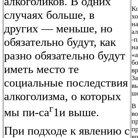
алкоголиков. В одних
К
случаях больше, в
х
на
других — меньше, но
а
обязательно будут, как
-п
н
разно обязательно будут
«а
бо
иметь место те
в
За
социальные последствия
в
алкоголизма, о которых
ш
В 
г
мы пи-са
1и выше.
во
пр
При подходе к явлению с
пр
вр