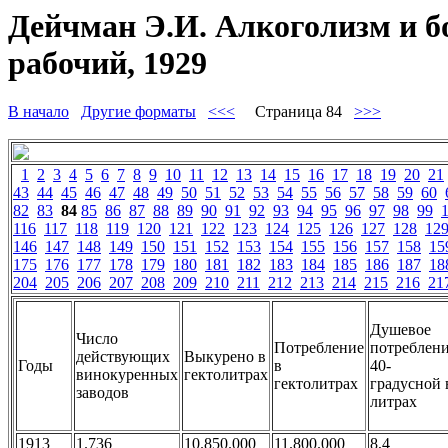
Дейчман Э.И. Алкоголизм и б
рабочий, 1929
В начало
Другие форматы
<<<
Страница 84
>>>
1
2
3
4
5
6
7
8
9
10
11
12
13
14
15
16
17
18
19
20
21
43
44
45
46
47
48
49
50
51
52
53
54
55
56
57
58
59
60
82
83
84
85
86
87
88
89
90
91
92
93
94
95
96
97
98
99
116
117
118
119
120
121
122
123
124
125
126
127
128
12
146
147
148
149
150
151
152
153
154
155
156
157
158
15
175
176
177
178
179
180
181
182
183
184
185
186
187
18
204
205
206
207
208
209
210
211
212
213
214
215
216
21
Душевое
Число
Потребление
потреблен
действующих
Выкурено в
Годы
в
40-
винокуренных
гектолитрах
гектолитрах
градусной 
заводов
литрах
1913
1.736
10.850.000
11.800.000
8,4