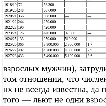
1918/19
'72
58.200
—
—
1919/20
248
307.000
—
—
1920/21
356
508.000
—
—
1921/22
244
270.000
—
—
1922/23
190
420.000
—
—
1923/24
126
440.000
97.600
—
1924/25
133
950.000
510.000
—
1925/26
366
3.900.000
2 300.000
1,7
1926/27
402
4 700.000
4 000 000
2,9
1927/28
433
5.490.000
5.100.000
3,6
взрослых мужчин), затруд
том отношении, что числе
их не всегда известна, да
того — льют не одни взро