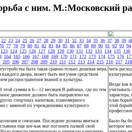
орьба с ним. М.:Московский ра
22
23
24
25
26
27
28
29
30
31
32
33
34
35
36
37
38
39
4
76
77
78
79
80
81
82
83
84
85
86
87
88
89
90
91
92
93
94
123
124
125
126
127
128
129
130
131
132
133
134
135
136
3
164
165
166
167
168
169
170
171
172
173
174
175
176
17
4
205
206
207
208
209
210
211
212
213
214
215
216
217
218
еустройства быта такая сравни-тельно дешевая мера,
чить расхо
ля каждого двора, может быть могучим средством
культурные
дием распространения знаний и культуры.
Везде как 
 этой суммы в 6—12 месяцев В районах, где по тем
учитывать 
льное движение должно быть направлено на
характера,
других спиртных напитков, планомерного
план борьб
и с заменой их учреждениями культурного
этой борьб
профессио
олхозам и совхозам. Последние должны явиться
Было бы бо
стьянин еще кое-как мог погонять палкой свой
которое мо
ет. Надо повести решительную и широкую кампанию
другими ан