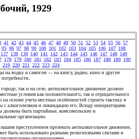
бочий, 1929
0
41
42
43
44
45
46
47
48
49
50
51
52
53
54
55
56
57
95
96
97
98
99
100
101
102
103
104
105
106
107
108
137
138
139
140
141
142
143
144
145
146
147
148
149
7
178
179
180
181
182
183
184
185
186
187
188
189
190
219
220
221
222
223
224
ды на водку и самогон — на книгу, радио, кино и другие
 потребности.
в городе, так и на селе, антиалкогольное движение должно
местные условия как положительного, так и отрицательного
 и на основе учета местных особенностей строить тактику и
ы с алкоголизмом и ликвидации его. Всюду инициаторами
ы должны быть партийные, комсомольские и
нальные организации.
льшим преступлением прозевать антиалкогольное движение,
жет быть использовано разными религиозными сектами и
тисоветскими организациями.