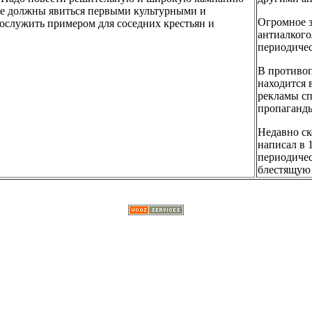
рые должны явиться первыми культурными и
Огромное з
служить примером для соседних крестьян и
антиалкого
периодичес
В противоп
находится 
рекламы сп
пропаганды
Недавно с
написал в 
периодичес
блестящую