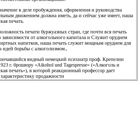
начение в деле пробуждения, оформления и руководства
льным движением должна иметь, да и сейчас уже имеет, наша
кая печать.
оложность печати буржуазных стран, где почти вся печать
в зависимости от алкогольного капитала и Служит орудием
иртных напитков, наша печать служит мощным орудием для
 идей борьбы с алкоголизмом.,
кончавшийся видный немецкий психиатр проф. Крепелин
1923 г. брошюру «Aikohol und Tagespresse» («Алкоголь и
кая печать»), в которой реакционный профессор дает
 характеристику продажности