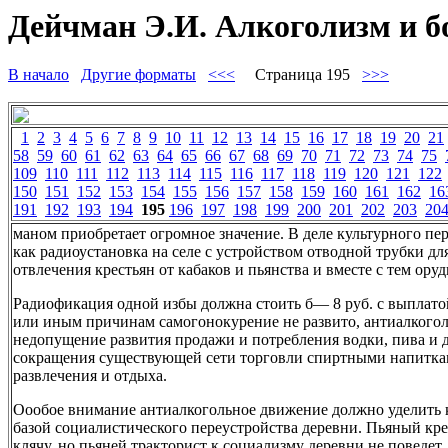
Дейчман Э.И. Алкоголизм и б
В начало
Другие форматы
<<<
Страница 195
>>>
1
2
3
4
5
6
7
8
9
10
11
12
13
14
15
16
17
18
19
20
21
58
59
60
61
62
63
64
65
66
67
68
69
70
71
72
73
74
75
109
110
111
112
113
114
115
116
117
118
119
120
121
122
150
151
152
153
154
155
156
157
158
159
160
161
162
16
191
192
193
194
195
196
197
198
199
200
201
202
203
20
маном приобретает огромное значение. В деле культурного пер
как радиоустановка на селе с устройством отводной трубки д
отвлечения крестьян от кабаков и пьянства и вместе с тем ору
Радиофикация одной избы должна стоить б— 8 руб. с выплатой
или иным причинам самогонокурение не развито, антиалкого
недопущение развития продажи и потребления водки, пива и 
сокращения существующей сети торговли спиртными напиткам
развлечения и отдыха.
Оообое внимание антиалкогольное движение должно уделить к
базой социалистического переустройства деревни. Пьяный кре
клячу, но пьяней тракторист к социализму деревни не повед