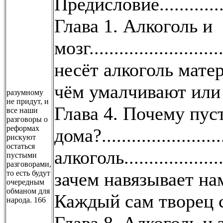
Предисловие...................
Глава 1. Алкоголь и
мозг..........................
несёт алкоголь материаль
чём умалчивают или 
разумному
не придут, и
Глава 4. Почему пу
все наши
разговоры о
реформах
дома?......................
рискуют
остаться
алкоголь.....................
пустыми
разговорами,
то есть будут
зачем навязывает нам вр
очередным
обманом для
Каждый сам творец своего 
народа. 166