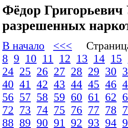
Фёдор Григорьевич 
разрешенных наркот
В начало
<<<
Страниц
8
9
10
11
12
13
14
15
24
25
26
27
28
29
30
3
40
41
42
43
44
45
46
4
56
57
58
59
60
61
62
6
72
73
74
75
76
77
78
7
88
89
90
91
92
93
94
9