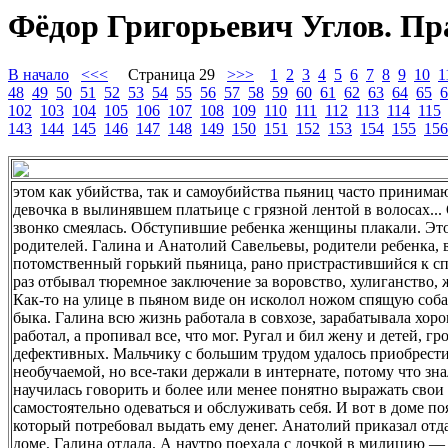
Фёдор Григорьевич Углов. Пр
В начало
<<<
Страница 29
>>>
1
2
3
4
5
6
7
8
9
10
1
48
49
50
51
52
53
54
55
56
57
58
59
60
61
62
63
64
65
6
102
103
104
105
106
107
108
109
110
111
112
113
114
115
143
144
145
146
147
148
149
150
151
152
153
154
155
156
этом как убийства, так и самоубийства пьяниц часто принима
девочка в вылинявшем платьице с грязной лентой в волосах...
звонко смеялась. Обступившие ребенка женщины плакали. Это
родителей. Галина и Анатолий Савельевы, родители ребенка, 
потомственный горький пьяница, рано пристрастившийся к сп
раз отбывал тюремное заключение за воровство, хулиганство,
Как-то на улице в пьяном виде он исколол ножом спящую соба
быка. Галина всю жизнь работала в совхозе, зарабатывала хоро
работал, а пропивал все, что мог. Ругал и бил жену и детей, г
дефективных. Мальчику с большим трудом удалось приобрести 
необучаемой, но все-таки держали в интернате, потому что зна
научилась говорить и более или менее понятно выражать свои
самостоятельно одеваться и обслуживать себя. И вот в доме 
который потребовал выдать ему денег. Анатолий приказал отда
доме, Галина отдала. А наутро поехала с дочкой в милицию —