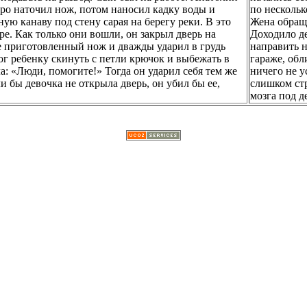
стро наточил нож, потом наносил кадку воды и
по нескольк
ую канаву под стену сарая на берегу реки. В это
Жена обраща
ре. Как только они вошли, он закрыл дверь на
Доходило д
нее приготовленный нож и дважды ударил в грудь
направить н
мог ребенку скинуть с петли крючок и выбежать в
гараже, обл
ла: «Люди, помогите!» Тогда он ударил себя тем же
ничего не у
и бы девочка не открыла дверь, он убил бы ее,
слишком ст
мозга под д