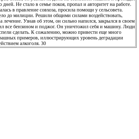
о дней. Не стало в семье покоя, пропал и авторитет на работе.
лась в правление совхоза, просила помощи у сельсовета.
ело до милиции. Решили общими силами воздействовать,
а лечение. Узнав об этом, он сильно напился, закрылся в своем
ил все бензином и поджог. Он уничтожил себя и машину. Люди
спели сделать. К сожалению, можно привести еще много
рашных примеров, иллюстрирующих уровень деградации
ействием алкоголя. 30