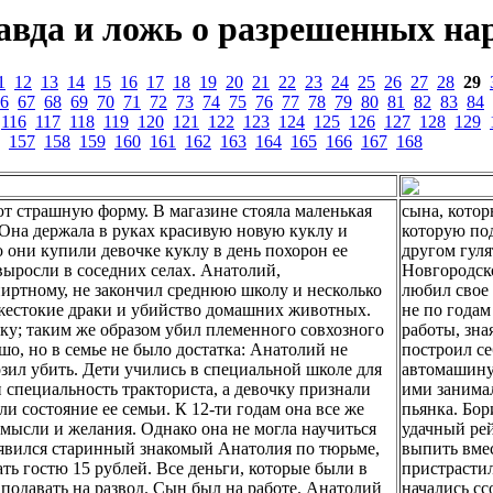
авда и ложь о разрешенных нар
1
12
13
14
15
16
17
18
19
20
21
22
23
24
25
26
27
28
29
6
67
68
69
70
71
72
73
74
75
76
77
78
79
80
81
82
83
84
116
117
118
119
120
121
122
123
124
125
126
127
128
129
157
158
159
160
161
162
163
164
165
166
167
168
ют страшную форму. В магазине стояла маленькая
сына, котор
 Она держала в руках красивую новую куклу и
которую под
 они купили девочке куклу в день похорон ее
другом гуля
выросли в соседних селах. Анатолий,
Новгородск
иртному, не закончил среднюю школу и несколько
любил свое 
 жестокие драки и убийство домашних животных.
не по годам
ку; таким же образом убил племенного совхозного
работы, зна
шо, но в семье не было достатка: Анатолий не
построил се
розил убить. Дети учились в специальной школе для
автомашину.
специальность тракториста, а девочку признали
ими занимал
ли состояние ее семьи. К 12-ти годам она все же
пьянка. Бор
 мысли и желания. Однако она не могла научиться
удачный рей
появился старинный знакомый Анатолия по тюрьме,
выпить вмес
ть гостю 15 рублей. Все деньги, которые были в
пристрастил
 подавать на развод. Сын был на работе. Анатолий
начались сс