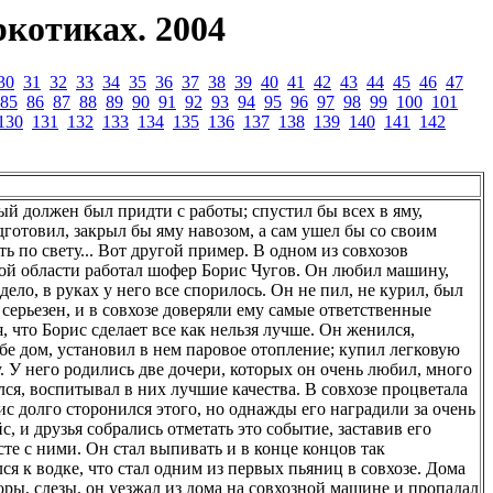
котиках. 2004
30
31
32
33
34
35
36
37
38
39
40
41
42
43
44
45
46
47
85
86
87
88
89
90
91
92
93
94
95
96
97
98
99
100
101
130
131
132
133
134
135
136
137
138
139
140
141
142
ый должен был придти с работы; спустил бы всех в яму,
готовил, закрыл бы яму навозом, а сам ушел бы со своим
ть по свету... Вот другой пример. В одном из совхозов
ой области работал шофер Борис Чугов. Он любил машину,
дело, в руках у него все спорилось. Он не пил, не курил, был
 серьезен, и в совхозе доверяли ему самые ответственные
я, что Борис сделает все как нельзя лучше. Он женился,
бе дом, установил в нем паровое отопление; купил легковую
 У него родились две дочери, которых он очень любил, много
ся, воспитывал в них лучшие качества. В совхозе процветала
ис долго сторонился этого, но однажды его наградили за очень
с, и друзья собрались отметать это событие, заставив его
те с ними. Он стал выпивать и в конце концов так
ся к водке, что стал одним из первых пьяниц в совхозе. Дома
оры, слезы, он уезжал из дома на совхозной машине и пропадал