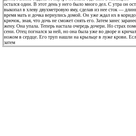
остался один. В этот день у него было много дел. С утра он о
выкопал в хлеву двухметровую яму, сделав из нее сток — длинн
время мать и дочка вернулись домой. Он уже ждал их в коридо
крючок, зная, что дочь не сможет снять его. Затем занес зара
жену. Она упала. Теперь настала очередь дочери. Но страх по
сени. Отец погнался за ней, но она была уже во дворе и крича
ножом в сердце. Его труп нашли на крыльце в луже крови. Есл
затем