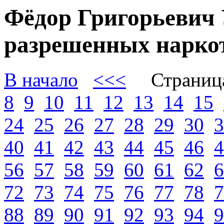
Фёдор Григорьевич 
разрешенных наркот
В начало
<<<
Страниц
8
9
10
11
12
13
14
15
24
25
26
27
28
29
30
3
40
41
42
43
44
45
46
4
56
57
58
59
60
61
62
6
72
73
74
75
76
77
78
7
88
89
90
91
92
93
94
9