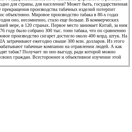
одно для страны, для населения? Может быть, государственная
чае прекращения производства табачных изделий потерпит
с объективно. Мировое производство табака в 80-х годах
егодня оно, несомненно, стало еще больше. В коммерческих
шей мере, в 120 странах. Первое место занимает Китай, за ним
 году было собрано 300 тыс. тонн табака, что по сравнению
ровое производство сигарет достигло около 400 млрд. штук. На
ША затрачивают ежегодно свыше 300 млн. долларов. Из этого
рабатывают табачные компании на отравлении людей. А как
одят табак? Получает ли оно выгоду, ради которой можно
своих граждан. Всестороннее и объективное изучение этой