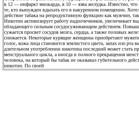
в 12 — инфаркт миокарда, в 10 — язва желудка. Известно, что
те, кто вынужден вдыхать его в накуренном помещении. Хоте
действие табака на репродуктивную функцию как мужчин, т
Никотин активизирует работу надпочечников, увеличивает вы
обладающего сильным сосудосуживающим действием. Повышае
сужается просвет сосудов мозга, сердца, а также половых жел
снижается. Некоторые курящие женщины приобретают мужепо
голос, кожа лица становится землистого цвета, запах изо рта 
длительном употреблении никотина последний может стать 
менструального цикла, а иногда и полного прекращения менст
человека, на который бы табак не оказывал губительного дейс
никотин. По своей