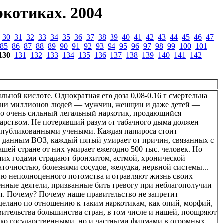
котиках. 2004
30
31
32
33
34
35
36
37
38
39
40
41
42
43
44
45
46
47
85
86
87
88
89
90
91
92
93
94
95
96
97
98
99
100
101
130
131
132
133
134
135
136
137
138
139
140
141
142
льной кислоте. Однократная его доза 0,08-0.16 г смертельна
сотни миллионов людей — мужчин, женщин и даже детей —
это очень сильный легальный наркотик, продающийся
арством. Не потерявший разум от табачного дыма должен
 опубликованными учеными. Каждая папироса стоит
 данным ВОЗ, каждый пятый умирает от причин, связанных с
 нашей стране от них умирает ежегодно 500 тыс. человек. Но
 них годами страдают бронхитом, астмой, хронической
точностью, болезнями сосудов, желудка, нервной системы...
ю неполноценного потомства и отравляют жизнь своих
енные деятели, призванные бить тревогу при неблагополучии
т. Почему? Почему наше правительство не запретит
сделано по отношению к таким наркотикам, как опий, морфий,
авительства большинства стран, в том числе и нашей, поощряют
лько государственными, но и частными фирмами в огромных