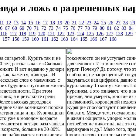
авда и ложь о разрешенных нар
11
12
13
14
15
16
17
18
19
20
21
22
23
24
25
26
27
28
29
6
67
68
69
70
71
72
73
74
75
76
77
78
79
80
81
82
83
84
116
117
118
119
120
121
122
123
124
125
126
127
128
129
157
158
159
160
161
162
163
164
165
166
167
168
за сигаретой. Курить так и не
токсичности он не уступает сини
 лет, рассказывала: «Сколько
для человека. И тем не менее 
онхит. И вот недавно у дочери
курят. Почему? Да потому, что 
как, кажется, никогда... И
свободно, не запрещенный госуд
есколько слов о мальчиках, с
задуматься над цифрами, давно
воих будущих спутников жизни.
курильщику 15 минут жизни. По
ледственности. При этом
курением, а это означает, что в
щих, а в результате среди
прежде, чем умереть, многие из
 более высокая дородовая
пневмонией, коронарной недоста
й вдвое чаще возникают пороки
Курящие способствуют появлени
мметрия лица и пр. Курильщики
близких. Между тем, государств
сто уже в молодом возрасте.
в жизни общества, упорно молча
учаются в четыре раза чаще, а
потребление никотина, как это 
 возрасте, больше на 30-80%.
марихуана и др.? Мало того, пр
чаще наблюдается стенокардия,
производство этого зелья не то