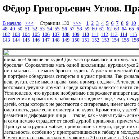
Фёдор Григорьевич Углов. Пр
В начало
<<<
Страница 130
>>>
1
2
3
4
5
6
7
8
9
10
48
49
50
51
52
53
54
55
56
57
58
59
60
61
62
63
64
65
6
102
103
104
105
106
107
108
109
110
111
112
113
114
115
143
144
145
146
147
148
149
150
151
152
153
154
155
156
шила: все! Больше не курю! Два часа промаялась и потянулась 
бросила» Сорокалетняя мать одной школьницы, курящая уже 20
ни пыталась — не могу бросить курить. А уже хронический бр
в портфеле обнаружила сигареты и в ужас пришла. Так рыдала, 
ведь ругать ее не имею права, сама пример подала». А теперь н
которыми девушки дружат и среди которых надеются найти с
Установлено, что курение необратимо повреждает аппарат нас
изменения в хромосомах наблюдаются вдвое чаще, чем у некуря
детей, отцы которых не расстаются с сигаретами, имеет место
смертность, даже если их матери не курят. Кроме того, у дете
развития и деформации лица — такие, как «заячья губа», аси
и сами немало страдают от своей дурной привычки, причем ча
Приступы «грудной жабы», приводящие к смерти, среди них сл
летальность, особенно у пристрастившихся к табаку в молодом
Смертность от рака легких у курящих в 20 раз выше, в 13 раз 