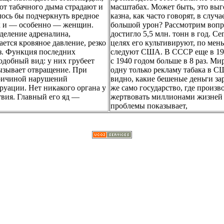
 от табачного дыма страдают и
масштабах. Может быть, это выг
лось бы подчеркнуть вредное
казна, как часто говорят, в слу
ак и — особенно — женщин.
большой урон? Рассмотрим вопро
деление адреналина,
достигло 5,5 млн. тонн в год. С
тся кровяное давление, резко
целях его культивируют, по мень
ез. Функция последних
следуют США. В СССР еще в 1976
добный вид: у них грубеет
с 1940 годом больше в 8 раз. Ми
вызывает отвращение. При
одну только рекламу табака в С
причиной нарушений
видно, какие бешеные деньги за
руации. Нет никакого органа у
же само государство, где произв
твия. Главный его яд —
жертвовать миллионами жизней 
проблемы показывает,