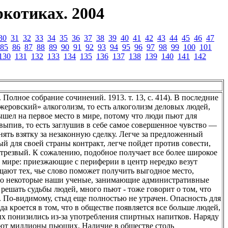
котиках. 2004
30
31
32
33
34
35
36
37
38
39
40
41
42
43
44
45
46
47
85
86
87
88
89
90
91
92
93
94
95
96
97
98
99
100
101
130
131
132
133
134
135
136
137
138
139
140
141
142
. Полное собрание сочинений. 1913. т. 13, с. 414). В последние
еровский» алкоголизм, то есть алкоголизм деловых людей,
шел на первое место в мире, потому что люди пьют для
 выпив, то есть заглушив в себе самое совершенное чувство —
нять взятку за незаконную сделку. Легче за предложенный
 для своей страны контракт, легче пойдет против совести,
ы трезвый. К сожалению, подобное получает все более широкое
 мире: приезжающие с периферии в центр нередко везут
ощают тех, чье слово поможет получить выгодное место,
 что некоторые наши ученые, занимающие административные
ешать судьбы людей, много пьют - тоже говорит о том, что
. По-видимому, стыд еще полностью не утрачен. Опасность для
а кроется в том, что в обществе появляется все больше людей,
х понизились из-за употребления спиртных напитков. Наряду
ют миллионы пьющих. Наличие в обществе столь