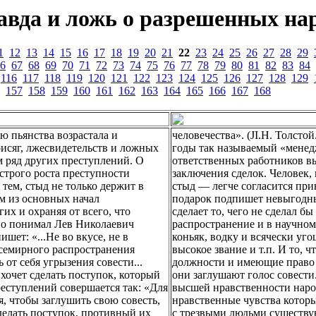
авда и ложь о разрешенных нар
1
12
13
14
15
16
17
18
19
20
21
22
23
24
25
26
27
28
29
6
67
68
69
70
71
72
73
74
75
76
77
78
79
80
81
82
83
84
116
117
118
119
120
121
122
123
124
125
126
127
128
129
157
158
159
160
161
162
163
164
165
166
167
168
ю пьянства возрастала и
человечества». (JI.H. Толстой
исяг, лжесвидетельств и ложных
годы так называемый «менедж
м ряд других преступлений. О
ответственных работников вы
строго роста преступности
заключения сделок. Человек,
ем, стыд не только держит в
стыд — легче согласится при
м из основных начал
подарок подпишет невыгодный
их и охраняя от всего, что
сделает то, чего не сделал б
но понимал Лев Николаевич
распространение и в научном
шет: «...Не во вкусе, не в
коньяк, водку и всячески уг
всемирного распространения
высокое звание и т.п. И то,
 от себя угрызения совести...
должности и имеющие право р
 хочет сделать поступок, который
они заглушают голос совести
реступлений совершается так: «Для
высшей нравственности народ
, чтобы заглушить свою совесть,
нравственные чувства которы
сделать поступок, противный их
с трезвыми людьми существу