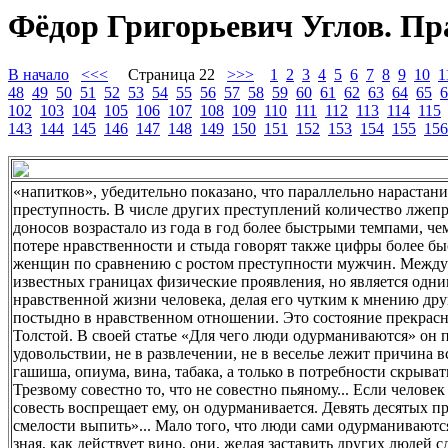
Фёдор Григорьевич Углов. Пр
В начало
<<<
Страница 22
>>>
1
2
3
4
5
6
7
8
9
10
1
48
49
50
51
52
53
54
55
56
57
58
59
60
61
62
63
64
65
6
102
103
104
105
106
107
108
109
110
111
112
113
114
115
143
144
145
146
147
148
149
150
151
152
153
154
155
156
«напитков», убедительно показано, что параллельно нарастани
преступность. В числе других преступлений количество лжепр
доносов возрастало из года в год более быстрыми темпами, че
потере нравственности и стыда говорят также цифры более бы
женщин по сравнению с ростом преступности мужчин. Между т
известных границах физические проявления, но является одни
нравственной жизни человека, делая его чутким к мнению друг
постыдно в нравственном отношении. Это состояние прекрас
Толстой. В своей статье «Для чего люди одурманиваются» он пи
удовольствии, не в развлечении, не в веселье лежит причина 
гашиша, опиума, вина, табака, а только в потребности скрывать
Трезвому совестно то, что не совестно пьяному... Если человек
совесть воспрещает ему, он одурманивается. Девять десятых п
смелости выпить»... Мало того, что люди сами одурманиваются
зная, как действует вино, они, желая заставить других людей 