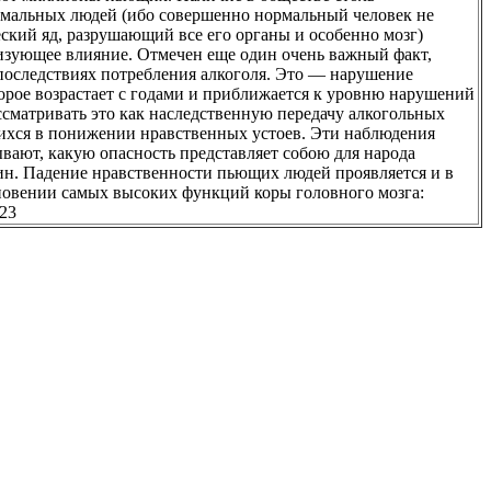
рмальных людей (ибо совершенно нормальный человек не
ский яд, разрушающий все его органы и особенно мозг)
изующее влияние. Отмечен еще один очень важный факт,
последствиях потребления алкоголя. Это — нарушение
орое возрастает с годами и приближается к уровню нарушений
сматривать это как наследственную передачу алкогольных
хся в понижении нравственных устоев. Эти наблюдения
вают, какую опасность представляет собою для народа
н. Падение нравственности пьющих людей проявляется и в
овении самых высоких функций коры головного мозга:
 23