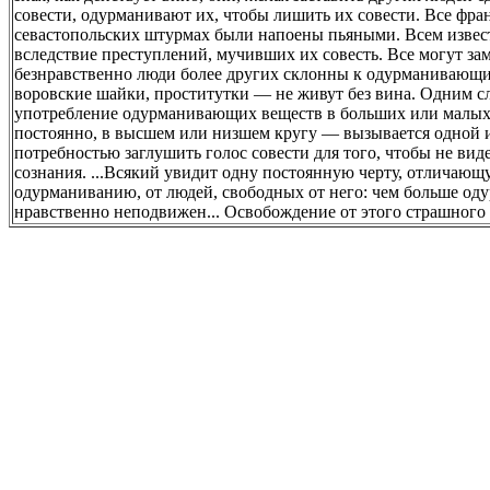
совести, одурманивают их, чтобы лишить их совести. Все фра
севастопольских штурмах были напоены пьяными. Всем извес
вследствие преступлений, мучивших их совесть. Все могут за
безнравственно люди более других склонны к одурманивающи
воровские шайки, проститутки — не живут без вина. Одним сло
употребление одурманивающих веществ в больших или малых 
постоянно, в высшем или низшем кругу — вызывается одной 
потребностью заглушить голос совести для того, чтобы не вид
сознания. ...Всякий увидит одну постоянную черту, отличаю
одурманиванию, от людей, свободных от него: чем больше оду
нравственно неподвижен... Освобождение от этого страшного 