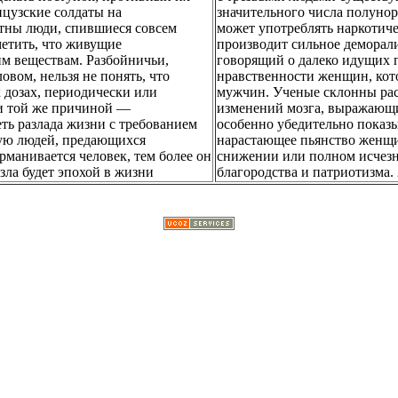
нцузские солдаты на
значительного числа полуно
тны люди, спившиеся совсем
может употреблять наркотиче
метить, что живущие
производит сильное деморал
м веществам. Разбойничьи,
говорящий о далеко идущих 
вом, нельзя не понять, что
нравственности женщин, кот
дозах, периодически или
мужчин. Ученые склонны рас
и той же причиной —
изменений мозга, выражающи
еть разлада жизни с требованием
особенно убедительно показы
щую людей, предающихся
нарастающее пьянство женщи
рманивается человек, тем более он
снижении или полном исчезн
зла будет эпохой в жизни
благородства и патриотизма.