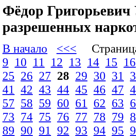
Фёдор Григорьевич 
разрешенных наркот
В начало
<<<
Страниц
9
10
11
12
13
14
15
16
25
26
27
28
29
30
31
3
41
42
43
44
45
46
47
4
57
58
59
60
61
62
63
6
73
74
75
76
77
78
79
8
89
90
91
92
93
94
95
9