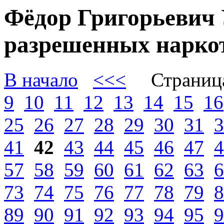
Фёдор Григорьевич 
разрешенных наркот
В начало
<<<
Страниц
9
10
11
12
13
14
15
16
25
26
27
28
29
30
31
3
41
42
43
44
45
46
47
4
57
58
59
60
61
62
63
6
73
74
75
76
77
78
79
8
89
90
91
92
93
94
95
9