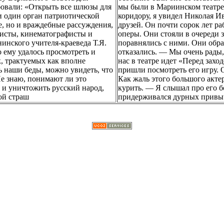
бовали: «Открыть все шлюзы для
мы были в Мариинском театре 
ни один орган патриотической
коридору, я увидел Николая 
е, но и враждебные рассуждения,
друзей. Он почти сорок лет р
листы, кинематографисты и
оперы. Они стояли в очереди 
инского учителя-краеведа Т.Я.
поравнялись с ними. Они обр
о ему удалось просмотреть и
отказались. — Мы очень рады,
, трактуемых как вполне
нас в театре идет «Перед зах
ь наши беды, можно увидеть, что
пришли посмотреть его игру. О
Не знаю, понимают ли это
Как жаль этого большого актер
у и уничтожить русский народ,
курить. — Я слышал про его бол
ой страш
придерживался дурных привыч