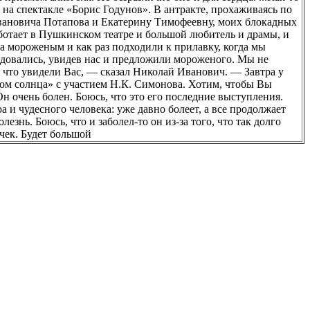
на спектакле «Борис Годунов». В антракте, прохаживаясь по
Ивановича Потапова и Екатерину Тимофеевну, моих блокадных
аботает в Пушкинском театре и большой любитель и драмы, и
за мороженым и как раз подходили к прилавку, когда мы
адовались, увидев нас и предложили мороженого. Мы не
 что увидели Вас, — сказал Николай Иванович. — Завтра у
одом солнца» с участием Н.К. Симонова. Хотим, чтобы Вы
н очень болен. Боюсь, что это его последние выступления.
а и чудесного человека: уже давно болеет, а все продолжает
езнь. Боюсь, что и заболел-то он из-за того, что так долго
ек. Будет большой