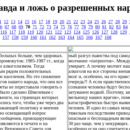
авда и ложь о разрешенных нар
1
12
13
14
15
16
17
18
19
20
21
22
23
24
25
26
27
28
29
6
67
68
69
70
71
72
73
74
75
76
77
78
79
80
81
82
83
84
116
117
118
119
120
121
122
123
124
125
126
127
128
129
157
158
159
160
161
162
163
164
165
166
167
168
больных больше, чем здоровых.
ный разгул пьянства под сам
ромежуток: 1985-1987 гг., когда
молчание «патриотов». Между 
и алкоголизмом. Тогда
умирает. А почему молчит на
елым рядом положительных
алкоголя на все стороны внеш
ни населения. Но это снижение
мозг и, особенно, на его нравс
гов нашего народа, что они все
очередь?! А если нравственно
зеты не переставали говорить о
сознания человека будут бесп
ие было сделано Шмелевым с
затуманен водкой. Поэтому, за
книги, на страницах которых
мельницу наших врагов», помо
ились того, чтобы уже через два
катастрофически быстро вымир
ыражающей политику и мнения
человек. И одно из самых мо
диво освещающей вопрос
тяжелым последствиям приводи
е сообщения, провоцирующие
опасным и беспощадным являет
оявляются в печати и на
30 раз чаще, чем у некурящих
ну Верховного Совета для
особенно если оно сочетается 