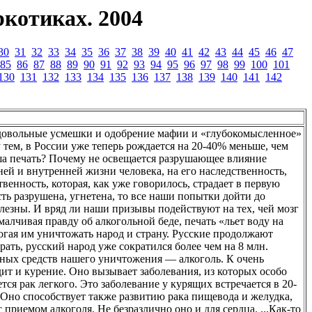
котиках. 2004
30
31
32
33
34
35
36
37
38
39
40
41
42
43
44
45
46
47
85
86
87
88
89
90
91
92
93
94
95
96
97
98
99
100
101
130
131
132
133
134
135
136
137
138
139
140
141
142
одовольные усмешки и одобрение мафии и «глубокомысленное»
тем, в России уже теперь рождается на 20-40% меньше, чем
ша печать? Почему не освещается разрушающее влияние
ней и внутренней жизни человека, на его наследственность,
твенность, которая, как уже говорилось, страдает в первую
сть разрушена, угнетена, то все наши попытки дойти до
олезны. И вряд ли наши призывы подействуют на тех, чей мозг
малчивая правду об алкогольной беде, печать «льет воду на
гая им уничтожать народ и страну. Русские продолжают
ать, русский народ уже сократился более чем на 8 млн.
щных средств нашего уничтожения — алкоголь. К очень
т и курение. Оно вызывает заболевания, из которых особо
ся рак легкого. Это заболевание у курящих встречается в 20-
. Оно способствует также развитию рака пищевода и желудка,
с приемом алкоголя. Не безразлично оно и для сердца. ...Как-то