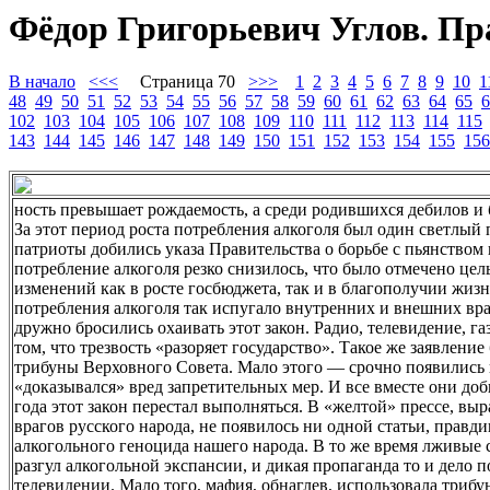
Фёдор Григорьевич Углов. Пр
В начало
<<<
Страница 70
>>>
1
2
3
4
5
6
7
8
9
10
1
48
49
50
51
52
53
54
55
56
57
58
59
60
61
62
63
64
65
6
102
103
104
105
106
107
108
109
110
111
112
113
114
115
143
144
145
146
147
148
149
150
151
152
153
154
155
156
ность превышает рождаемость, а среди родившихся дебилов и 
За этот период роста потребления алкоголя был один светлый п
патриоты добились указа Правительства о борьбе с пьянством 
потребление алкоголя резко снизилось, что было отмечено ц
изменений как в росте госбюджета, так и в благополучии жиз
потребления алкоголя так испугало внутренних и внешних вра
дружно бросились охаивать этот закон. Радио, телевидение, га
том, что трезвость «разоряет государство». Такое же заявлен
трибуны Верховного Совета. Мало этого — срочно появились 
«доказывался» вред запретительных мер. И все вместе они доб
года этот закон перестал выполняться. В «желтой» прессе, в
врагов русского народа, не появилось ни одной статьи, прав
алкогольного геноцида нашего народа. В то же время лживы
разгул алкогольной экспансии, и дикая пропаганда то и дело п
телевидении. Мало того, мафия, обнаглев, использовала трибу