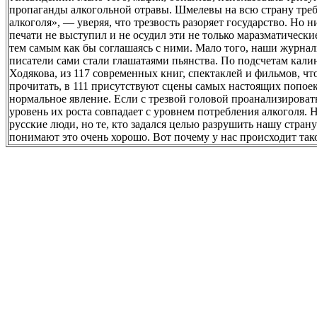
пропаганды алкогольной отравы. Шмелевы на всю страну тре
алкоголя», — уверяя, что трезвость разоряет государство. Но 
печати не выступил и не осудил эти не только маразматически
тем самым как бы соглашаясь с ними. Мало того, наши журна
писатели сами стали глашатаями пьянства. По подсчетам калин
Ходякова, из 117 современных книг, спектаклей и фильмов, чт
прочитать, в 111 присутствуют сцены самых настоящих попоек
нормальное явление. Если с трезвой головой проанализироват
уровень их роста совпадает с уровнем потребления алкоголя. 
русские люди, но те, кто задался целью разрушить нашу стран
понимают это очень хорошо. Вот почему у нас происходит так