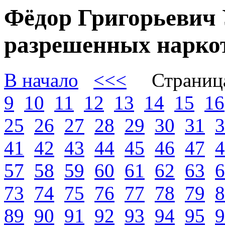
Фёдор Григорьевич 
разрешенных наркот
В начало
<<<
Страниц
9
10
11
12
13
14
15
16
25
26
27
28
29
30
31
3
41
42
43
44
45
46
47
4
57
58
59
60
61
62
63
6
73
74
75
76
77
78
79
8
89
90
91
92
93
94
95
9