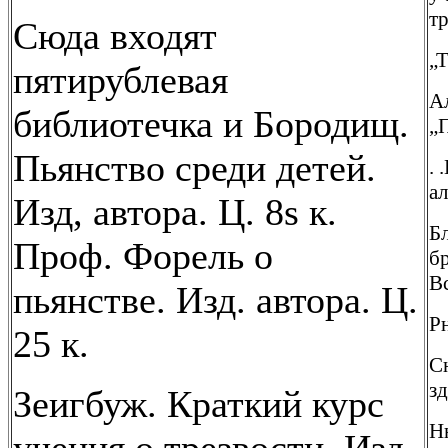
тр
Сюда входят
„Т
пятирублевая
Ал
библиотечка и Бородищ.
„П
Пьянство среди детей.
.
ал
Изд, автора. Ц. 8s к.
Бл
Проф. Форель о
бр
Вс
пьянстве. Изд. автора. Ц.
Рн
25 к.
С
зд
Зеигбуж. Краткий курс
Н