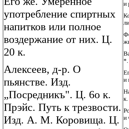
Его же. Умеренное
и
употребление спиртных
Ко
ли
напитков или полное
Фо
воздержание от них. Ц.
жи
20 к.
Ва
*.
Алексеев, д-р. О
Е
пьянстве. Изд.
и 
На
„Посредникъ". Ц. 6о к.
к.
Прэйс. Путь к трезвости.
Р
Изд. А. М. Коровища. Ц.
и 