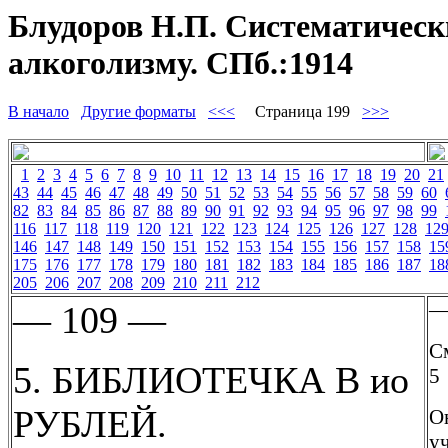
Блудоров Н.П. Систематически
алкоголизму. СПб.:1914
В начало
Другие форматы
<<<
Страница 199
>>>
1
2
3
4
5
6
7
8
9
10
11
12
13
14
15
16
17
18
19
20
21
43
44
45
46
47
48
49
50
51
52
53
54
55
56
57
58
59
60
82
83
84
85
86
87
88
89
90
91
92
93
94
95
96
97
98
99
116
117
118
119
120
121
122
123
124
125
126
127
128
12
146
147
148
149
150
151
152
153
154
155
156
157
158
15
175
176
177
178
179
180
181
182
183
184
185
186
187
18
205
206
207
208
209
210
211
212
—
— 109 —
См
5. БИБЛИОТЕЧКА В ио
5
РУБЛЕЙ.
О
уч