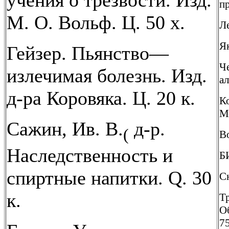
учения о трезвости. Изд.
пр
М. О. Вольф. Ц. 50 х.
Ле
Як
Гейзер. Пьянство—
Ч
излечимая болезнь. Изд.
ал
д-ра Коровяка. Ц. 20 к.
Ко
Мо
Сажин, Ив. В.
д-р.
(
Во
Наследственность и
Б
спиртные напитки. Q. 30
Сю
к.
Т
О
75