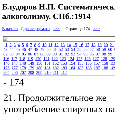
Блудоров Н.П. Систематически
алкоголизму. СПб.:1914
В начало
Другие форматы
<<<
Страница 174
>>>
1
2
3
4
5
6
7
8
9
10
11
12
13
14
15
16
17
18
19
20
21
43
44
45
46
47
48
49
50
51
52
53
54
55
56
57
58
59
60
82
83
84
85
86
87
88
89
90
91
92
93
94
95
96
97
98
99
116
117
118
119
120
121
122
123
124
125
126
127
128
12
146
147
148
149
150
151
152
153
154
155
156
157
158
15
176
177
178
179
180
181
182
183
184
185
186
187
188
18
205
206
207
208
209
210
211
212
- 174
21. Продолжительное же
употребление спиртных на