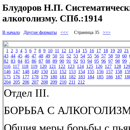
Блудоров Н.П. Систематически
алкоголизму. СПб.:1914
В начало
Другие форматы
<<<
Страница 35
>>>
1
2
3
4
5
6
7
8
9
10
11
12
13
14
15
16
17
18
19
20
21
43
44
45
46
47
48
49
50
51
52
53
54
55
56
57
58
59
60
82
83
84
85
86
87
88
89
90
91
92
93
94
95
96
97
98
99
116
117
118
119
120
121
122
123
124
125
126
127
128
12
146
147
148
149
150
151
152
153
154
155
156
157
158
15
175
176
177
178
179
180
181
182
183
184
185
186
187
18
204
205
206
207
208
209
210
211
212
Отдел III.
БОРЬБА С АЛКОГОЛИЗ
Общия меры борьбы с пья