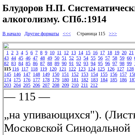
Блудоров Н.П. Систематически
алкоголизму. СПб.:1914
В начало
Другие форматы
<<<
Страница 115
>>>
1
2
3
4
5
6
7
8
9
10
11
12
13
14
15
16
17
18
19
20
21
43
44
45
46
47
48
49
50
51
52
53
54
55
56
57
58
59
60
82
83
84
85
86
87
88
89
90
91
92
93
94
95
96
97
98
99
115
116
117
118
119
120
121
122
123
124
125
126
127
128
145
146
147
148
149
150
151
152
153
154
155
156
157
15
174
175
176
177
178
179
180
181
182
183
184
185
186
18
203
204
205
206
207
208
209
210
211
212
— 115 —
„на упивающихся"). (Лист
Московской Синодальной