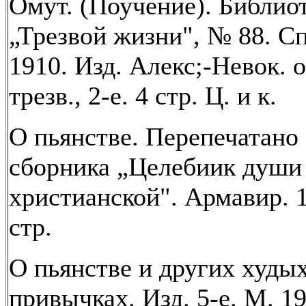
Омут. (Поучение). Библио
„Трезвой жизни", № 88. Сп
1910. Изд. Алекс;-Невок. о
трезв., 2-е. 4 стр. Ц. и к.
О пьянстве. Перепечатано
сборника „Целебиик души
христианской". Армавир. 1
стр.
О пьянстве и других худы
привычках. Изд. 5-е. М. 19