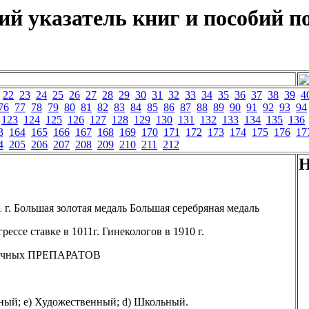
й указатель книг и пособий по
22
23
24
25
26
27
28
29
30
31
32
33
34
35
36
37
38
39
4
76
77
78
79
80
81
82
83
84
85
86
87
88
89
90
91
92
93
94
123
124
125
126
127
128
129
130
131
132
133
134
135
136
3
164
165
166
167
168
169
170
171
172
173
174
175
176
17
4
205
206
207
208
209
210
211
212
Н
г. Большая золотая медаль Большая серебряная медаль
се ставке в 1011г. Гинекологов в 1910 г.
паучных ПРЕПАРАТОВ
ный; е) Художественный; d) Школьный.