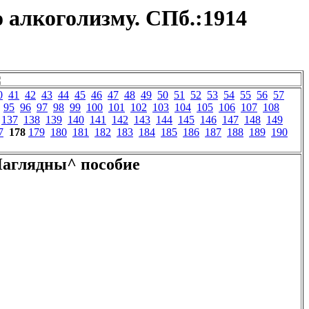
 алкоголизму. СПб.:1914
0
41
42
43
44
45
46
47
48
49
50
51
52
53
54
55
56
57
95
96
97
98
99
100
101
102
103
104
105
106
107
108
137
138
139
140
141
142
143
144
145
146
147
148
149
7
178
179
180
181
182
183
184
185
186
187
188
189
190
аглядны^ пособие