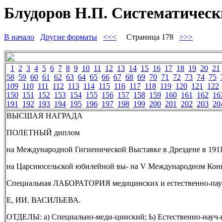
Блудоров Н.П. Систематически
В начало
Другие форматы
<<<
Страница 178
>>>
1
2
3
4
5
6
7
8
9
10
11
12
13
14
15
16
17
18
19
20
21
58
59
60
61
62
63
64
65
66
67
68
69
70
71
72
73
74
75
109
110
111
112
113
114
115
116
117
118
119
120
121
122
150
151
152
153
154
155
156
157
158
159
160
161
162
16
191
192
193
194
195
196
197
198
199
200
201
202
203
20
ВЫСШАЯ НАГРАДА
ПОЛЕТНЫЙ диплом
на Международной Гигиенической Выставке в Дрездене в 1911 
на Царсиюсельской юбилейной вы- на V Международном Конгрес
Специальная ЛАБОРАТОРИЯ медицинских и естественно-
Е, ИИ. ВАСИЛЬЕВА.
ОТДЕЛЫ: а) Специально-меди-цинский; Ь) Естественно-науч-