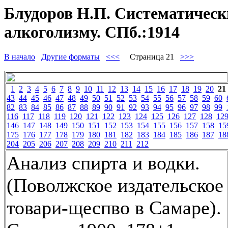
Блудоров Н.П. Систематически
алкоголизму. СПб.:1914
В начало
Другие форматы
<<<
Страница 21
>>>
1
2
3
4
5
6
7
8
9
10
11
12
13
14
15
16
17
18
19
20
21
43
44
45
46
47
48
49
50
51
52
53
54
55
56
57
58
59
60
82
83
84
85
86
87
88
89
90
91
92
93
94
95
96
97
98
99
116
117
118
119
120
121
122
123
124
125
126
127
128
12
146
147
148
149
150
151
152
153
154
155
156
157
158
15
175
176
177
178
179
180
181
182
183
184
185
186
187
18
204
205
206
207
208
209
210
211
212
Анализ спирта и водки.
(Поволжское издательское
товари-щеспво в Самаре).