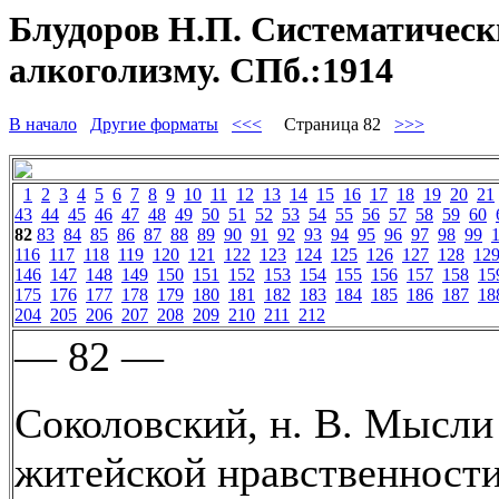
Блудоров Н.П. Систематически
алкоголизму. СПб.:1914
В начало
Другие форматы
<<<
Страница 82
>>>
1
2
3
4
5
6
7
8
9
10
11
12
13
14
15
16
17
18
19
20
21
43
44
45
46
47
48
49
50
51
52
53
54
55
56
57
58
59
60
82
83
84
85
86
87
88
89
90
91
92
93
94
95
96
97
98
99
116
117
118
119
120
121
122
123
124
125
126
127
128
12
146
147
148
149
150
151
152
153
154
155
156
157
158
15
175
176
177
178
179
180
181
182
183
184
185
186
187
18
204
205
206
207
208
209
210
211
212
— 82 —
Соколовский, н. В. Мысли
житейской нравственности