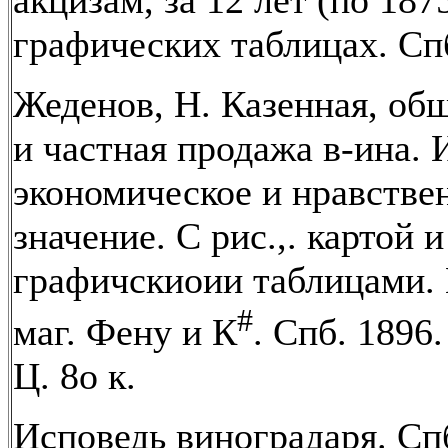
акцизам, за 12 лет (по 1875
графических таблицах. Спб
Жеденов, Н. Казенная, об
и частная продажа в-ина. 
экономическое и нравстве
значение. С рис.,. картой и
графичскиоии таблицами.
#
маг. Фену и К
. Спб. 1896.
Ц. 8о к.
Исповедь виноградаря. Спб