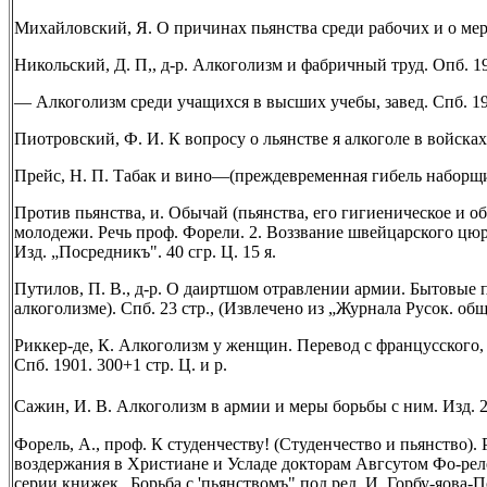
Михайловский, Я. О причинах пьянства среди рабочих и о мера
Никольский, Д. П,, д-р. Алкоголизм и фабричный труд. Опб. 1
— Алкоголизм среди учащихся в высших учебы, завед. Спб. 19
Пиотровский, Ф. И. К вопросу о льянстве я алкоголе в войсках
Прейс, Н. П. Табак и вино—(преждевременная гибель наборщик
Против пьянства, и. Обычай (пьянства, его гигиеническое и 
молодежи. Речь проф. Форели. 2. Воззвание швейцарского цюр
Изд. „Посредникъ". 40 сгр. Ц. 15 я.
Путилов, П. В., д-р. О даиртшом отравлении армии. Бытовые 
алкоголизме). Спб. 23 стр., (Извлечено из „Журнала Русок. общ. 
Риккер-де, К. Алкоголизм у женщин. Перевод с францусского, 
Спб. 1901. 300+1 стр. Ц. и р.
Сажин, И. В. Алкоголизм в армии и меры борьбы с ним. Изд. 2
Форель, А., проф. К студенчеству! (Студенчество и пьянство).
воздержания в Христиане и Усладе докторам Авгсутом Фо-рел
серии книжек „Борьба с 'пьянствомъ" под ред. И. Горбу-яова-Пос