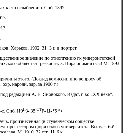
х к его ослаблению. Спб. 1895.
913.
13.
.
ов. Харьков. 1902. 31+3 и и портрет.
общественное значение по отнопгению гк уивероитетской
ихского общества трезвости. 3. Пора опомниться! М. 1893.
причины этого. (Доклад комиссии ипо вопросу об
охр. народи, эдр. за 1900 т.)
под редакцией А. Е. Яновокого. Издат. г-во „XX векъ".
И
СТ
г
-е. Спб. И9
3- 35
Р- Ц-
5 *•
 Речь, произнесенная (в студенческом обществе
ем. профессором цюрихского университета. Выпуск 6-й
адава. М. 1910. 32 стр. Ц. 6 к.