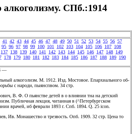
 алкоголизму. СПб.:1914
41
42
43
44
45
46
47
48
49
50
51
52
53
54
55
56
57
95
96
97
98
99
100
101
102
103
104
105
106
107
108
137
138
139
140
141
142
143
144
145
146
147
148
149
7
178
179
180
181
182
183
184
185
186
187
188
189
190
4 —
ьный алкоголизм. М. 1912. Изд. Мостовое. Епархиального об-
борьбы с народи, пыянспвом. 34 стр.
ович, В. Ф. О пьянстве детей в о влиянии тна на детский
низм. Публичная лекция, читанная в (^Петербургском
ании врачей, иб феврали 1893 г. Спб. 1894. Q. 25 icon.
ев, Ив. Монашество и трезвость. Опб. 1909. 32 стр. Цена то