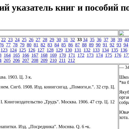
й указатель книг и пособий по
22
23
24
25
26
27
28
29
30
31
32
33
34
35
36
37
38
39
40
76
77
78
79
80
81
82
83
84
85
86
87
88
89
90
91
92
93
94
123
124
125
126
127
128
129
130
131
132
133
134
135
136
3
164
165
166
167
168
169
170
171
172
173
174
175
176
17
4
205
206
207
208
209
210
211
212
— 3
а. 1903. Ц. 3 к.
Школ
*ва 
нем. Сигб. 1908. Изд. книигсигад. „Помоги,и.". 32 стр. Ц.
Якуб
орга
I. Книгоиздательство „Трудъ". Москва. 1906. 47 стр. Ц. 12
собр
Ювач
хота.
апитки. Изд. „Посредника". Моснва. Q. 6 •к.