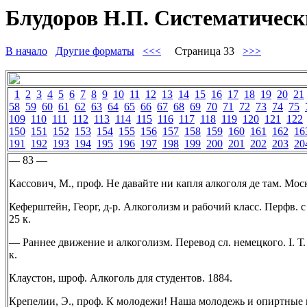
Блудоров Н.П. Систематически
В начало
Другие форматы
<<<
Страница 33
>>>
1
2
3
4
5
6
7
8
9
10
11
12
13
14
15
16
17
18
19
20
21
58
59
60
61
62
63
64
65
66
67
68
69
70
71
72
73
74
75
109
110
111
112
113
114
115
116
117
118
119
120
121
122
150
151
152
153
154
155
156
157
158
159
160
161
162
16
191
192
193
194
195
196
197
198
199
200
201
202
203
20
— 83 —
Кассович, М., проф. Не давайте ни капля алкоголя де там. Москв
Кеферштейн, Георг, д-р. Алкоголизм и рабочий класс. Перфв. с 
25 к.
— Раннее движение и алкоголизм. Перевод сл. немецкого. I. Т. 
к.
Клаустон, шроф. Алкоголь для студентов. 1884.
Крепелии, Э., проф. К молодежи! Наша молодежь и опиртные н