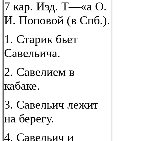
7 кар. Иэд. Т—«а О.
И. Поповой (в Спб.).
1. Старик бьет
Савельича.
2. Савелием в
кабаке.
3. Савельич лежит
на берегу.
4. Савельич и