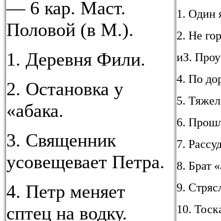
— 6 кар. Маст.
1. Один 
Половой (в М.).
2. Не го
1. Деревня Фили.
иЗ. Проу
4. По до
2. Остановка у
5. Тяжел
«абака.
6. Прош
3. Священник
7. Рассу
усовещевает Петра.
8. Брат «
9. Стряс
4. Петр меняет
10. Тоск
сптец на водку.