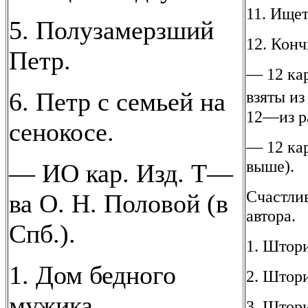
11. Ищет
5. Полузамерзший
12. Конч
Петр.
— 12 кар
6. Петр с семьей на
взяты из
12—из ра
сенокосе.
— 12 кар
выше).
— ИО кар. Изд. Т—
Счастлив
ва О. Н. Половой (в
автора.
Спб.).
1. Штори
1. Дом бедного
2. Штори
мужика.
3. Штор