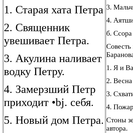
3. Маль
1. Старая хата Петра
4. Аятш
2. Священник
б. Ссора
увешивает Петра.
Совесть 
Баранова
3. Акулина наливает
1. Я и В
водку Петру.
2. Весна
4. Замерзший Петр
3. Схват
приходит •bj. себя.
4. Пожар
5. Новый дом Петра.
Стоны зе
автора.