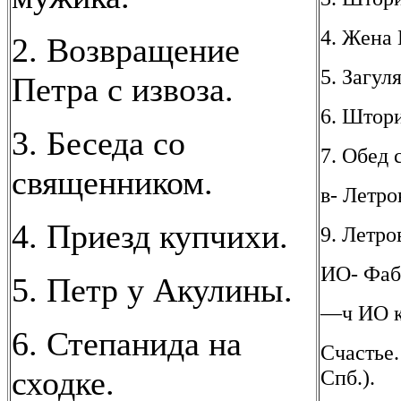
4. Жена 
2. Возвращение
5. Загу
Петра с извоза.
6. Штор
3. Беседа со
7. Обед
священником.
в- Летро
4. Приезд купчихи.
9. Летро
ИО- Фаб
5. Петр у Акулины.
—ч ИО ка
6. Степанида на
Счастье.
сходке.
Спб.).