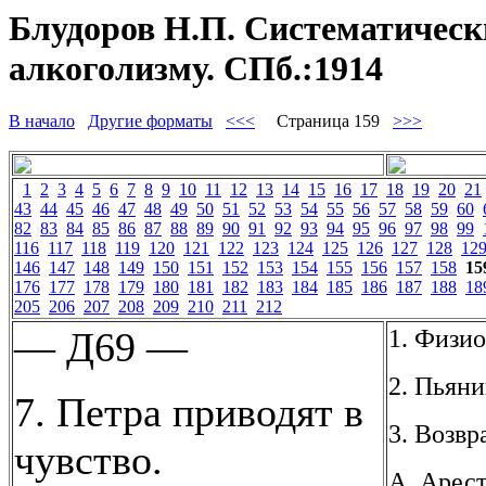
Блудоров Н.П. Систематически
алкоголизму. СПб.:1914
В начало
Другие форматы
<<<
Страница 159
>>>
1
2
3
4
5
6
7
8
9
10
11
12
13
14
15
16
17
18
19
20
21
43
44
45
46
47
48
49
50
51
52
53
54
55
56
57
58
59
60
82
83
84
85
86
87
88
89
90
91
92
93
94
95
96
97
98
99
116
117
118
119
120
121
122
123
124
125
126
127
128
12
146
147
148
149
150
151
152
153
154
155
156
157
158
15
176
177
178
179
180
181
182
183
184
185
186
187
188
18
205
206
207
208
209
210
211
212
1. Физи
— Д69 —
2. Пьян
7. Петра приводят в
3. Возв
чувство.
А. Арест