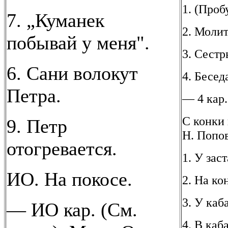
1. (Про
7. „Куманек
2. Молит
побывай у меня".
3. Сестр
6. Сани волокут
4. Бесед
Петра.
— 4 кар.
С конки 
9. Петр
Н. Попов
отогревается.
1. У зас
ИО. На покосе.
2. На ко
3. У каб
— ИО кар. (См.
4. В каба