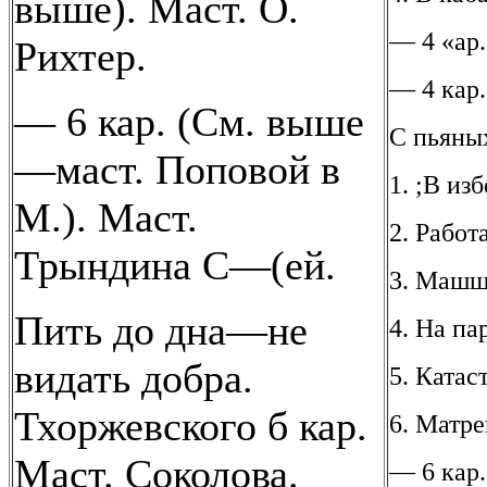
выше). Маст. О.
— 4 «ар.
Рихтер.
— 4 кар.
— 6 кар. (См. выше
С пьяных
—маст. Поповой в
1. ;В из
М.). Маст.
2. Работ
Трындина С—(ей.
3. Машш
Пить до дна—не
4. На па
видать добра.
5. Катас
Тхоржевского б кар.
6. Матре
Маст. Соколова.
— 6 кар.