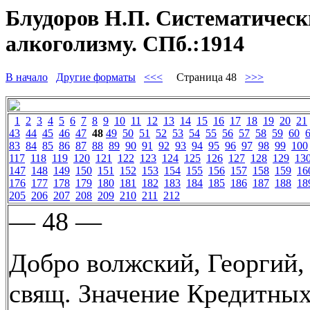
Блудоров Н.П. Систематически
алкоголизму. СПб.:1914
В начало
Другие форматы
<<<
Страница 48
>>>
1
2
3
4
5
6
7
8
9
10
11
12
13
14
15
16
17
18
19
20
21
43
44
45
46
47
48
49
50
51
52
53
54
55
56
57
58
59
60
83
84
85
86
87
88
89
90
91
92
93
94
95
96
97
98
99
100
117
118
119
120
121
122
123
124
125
126
127
128
129
13
147
148
149
150
151
152
153
154
155
156
157
158
159
16
176
177
178
179
180
181
182
183
184
185
186
187
188
18
205
206
207
208
209
210
211
212
— 48 —
Добро волжский, Георгий,
свящ. Значение Кредитны