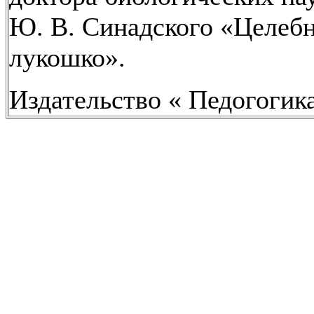
Ю. В. Синадского «Целеб
лукошко».
Издательство « Педогогик