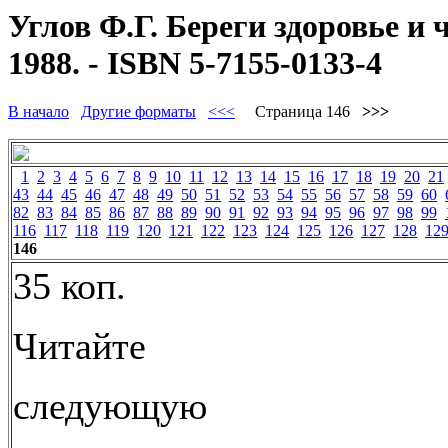
Углов Ф.Г. Береги здоровье и 
1988. - ISBN 5-7155-0133-4
В начало
Другие форматы
<<<
Страница 146
>>>
1
2
3
4
5
6
7
8
9
10
11
12
13
14
15
16
17
18
19
20
21
43
44
45
46
47
48
49
50
51
52
53
54
55
56
57
58
59
60
82
83
84
85
86
87
88
89
90
91
92
93
94
95
96
97
98
99
116
117
118
119
120
121
122
123
124
125
126
127
128
12
146
35 коп.
Читайте
следующую