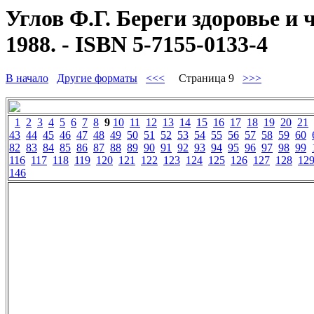
Углов Ф.Г. Береги здоровье и 
1988. - ISBN 5-7155-0133-4
В начало
Другие форматы
<<<
Страница 9
>>>
1
2
3
4
5
6
7
8
9
10
11
12
13
14
15
16
17
18
19
20
21
43
44
45
46
47
48
49
50
51
52
53
54
55
56
57
58
59
60
82
83
84
85
86
87
88
89
90
91
92
93
94
95
96
97
98
99
116
117
118
119
120
121
122
123
124
125
126
127
128
12
146