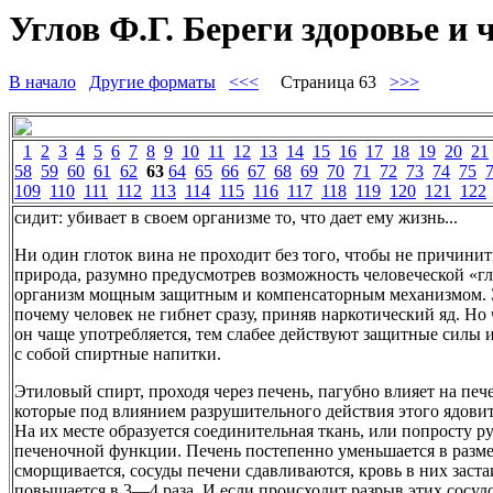
Углов Ф.Г. Береги здоровье и ч
В начало
Другие форматы
<<<
Страница 63
>>>
1
2
3
4
5
6
7
8
9
10
11
12
13
14
15
16
17
18
19
20
21
58
59
60
61
62
63
64
65
66
67
68
69
70
71
72
73
74
75
109
110
111
112
113
114
115
116
117
118
119
120
121
122
сидит: убивает в своем организме то, что дает ему жизнь...
Ни один глоток вина не проходит без того, чтобы не причинит
природа, разумно предусмотрев возможность человеческой «г
организм мощным защитным и компенсаторным механизмом. Э
почему человек не гибнет сразу, приняв наркотический яд. Но 
он чаще употребляется, тем слабее действуют защитные силы и
с собой спиртные напитки.
Этиловый спирт, проходя через печень, пагубно влияет на печ
которые под влиянием разрушительного действия этого ядови
На их месте образуется соединительная ткань, или попросту 
печеночной функции. Печень постепенно уменьшается в разме
сморщивается, сосуды печени сдавливаются, кровь в них заста
повышается в 3—4 раза. И если происходит разрыв этих сосудо