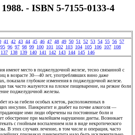
 1988. - ISBN 5-7155-0133-4
0
41
42
43
44
45
46
47
48
49
50
51
52
53
54
55
56
57
95
96
97
98
99
100
101
102
103
104
105
106
107
108
137
138
139
140
141
142
143
144
145
146
ия имеют место в поджелудочной железе, тесно связанной с
иц в возрасте 30—40 лет, употреблявших вино даже
ах, показали глубокие изменения в поджелудочной железе.
ди так часто жалуются на плохое пищеварение, на резкие боли
аление поджелудочной железы.
бет из-за гибели особых клеток, расположенных в
их инсулин. Панкреатит и диабет на почве алкоголя —
 страдающие ими люди обречены на постоянные боли и
ает обострение при малейшем нарушении диеты. Возникает
текать с гнойным воспалением или в виде некротического
езы. В этих случаях лечение, в том числе и операция, часто
алейших признаках панкреатита надо быть исключительно