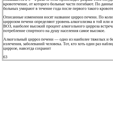
кровотечение, от которого больные части погибают. По данн
больных умирают в течение года после первого такого кровот
Описанные изменения носят название цирроз печени. По коли
циррозом печени определяют уровень алкоголизма в той или 
ВОЗ, наиболее высокий процент алкогольного цирроза встреча
потребление спиртного на душу населения самое высокое.
Алкогольный цирроз печени — одно из наиболее тяжелых и б
излечения, заболеваний человека. Тот, кто хоть один раз набл
циррозе, навсегда сохранит
63