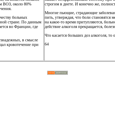
ым ВОЗ, около 80%
строгим в диете. И конечно же, полнос
ечения.
Многие пьющие, страдающие заболеван
честву больных
пить, утверждая, что боли становятся 
иной стране. По данным
на какое-то время притупляются, больн
ется во Франции, где
действие алкоголя прекращается, болезн
Что касается больших доз алкоголя, то
езнадежных, в смысле
64
юдал кровотечение при