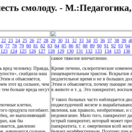
есть смолоду. - М.:Педагогика,
22
23
24
25
26
27
28
29
30
31
32
33
34
35
36
37
38
39
4
76
77
78
79
80
81
82
83
84
85
86
87
88
89
90
91
92
93
94
123
124
125
126
127
128
129
130
131
132
133
134
135
136
самое тяжелое впечатление.
ь вред человеку. Правда,
Кроме печени, склеротические изменен
лупости», снабдила наш
пищеварительным трактом. Вскрытия л
тим и объясняется,
недлительное время и не в больших доз
чем этот яд сильнее, чем
Этим и объясняется, почему пьющие лю
 тем больше вреда несут
в животе и т. д. Это панкреатит, восп
У таких больных часто наблюдается диа
еночные клетки,
поджелудочной железе и вырабатывающ
того продукта погибают.
явления, как правило, необратимые, и
рубец, не выполняющий
недомогание. Мало того, панкреатит д
рах, как бы
острый панкреатит, который может про
ивается, давление
панкреатита, т. е. омертвения всей жел
в, начинается сильное
бывает неэффективным. Поэтому при м