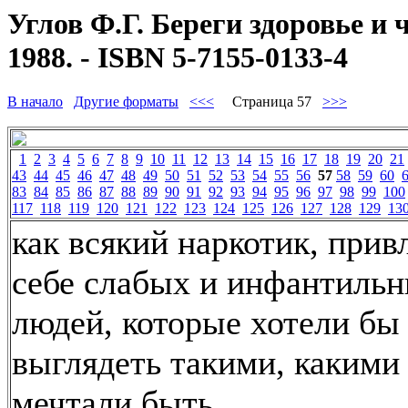
Углов Ф.Г. Береги здоровье и 
1988. - ISBN 5-7155-0133-4
В начало
Другие форматы
<<<
Страница 57
>>>
1
2
3
4
5
6
7
8
9
10
11
12
13
14
15
16
17
18
19
20
21
43
44
45
46
47
48
49
50
51
52
53
54
55
56
57
58
59
60
83
84
85
86
87
88
89
90
91
92
93
94
95
96
97
98
99
100
117
118
119
120
121
122
123
124
125
126
127
128
129
13
как всякий наркотик, прив
себе слабых и инфантиль
людей, которые хотели бы
выглядеть такими, какими
мечтали быть.