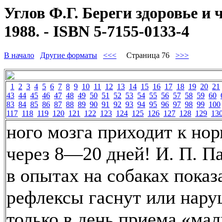
Углов Ф.Г. Береги здоровье и 
1988. - ISBN 5-7155-0133-4
В начало
Другие форматы
<<<
Страница 76
>>>
1
2
3
4
5
6
7
8
9
10
11
12
13
14
15
16
17
18
19
20
21
43
44
45
46
47
48
49
50
51
52
53
54
55
56
57
58
59
60
83
84
85
86
87
88
89
90
91
92
93
94
95
96
97
98
99
100
117
118
119
120
121
122
123
124
125
126
127
128
129
13
ного мозга приходит к нор
через 8—20 дней! И. П. П
в опытах на собаках показ
рефлексы гаснут или нару
только в день приема «ма