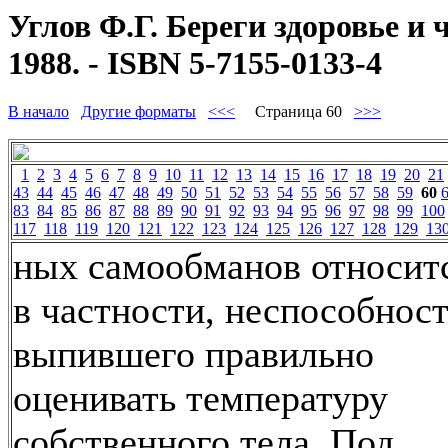
Углов Ф.Г. Береги здоровье и 
1988. - ISBN 5-7155-0133-4
В начало
Другие форматы
<<<
Страница 60
>>>
1
2
3
4
5
6
7
8
9
10
11
12
13
14
15
16
17
18
19
20
21
43
44
45
46
47
48
49
50
51
52
53
54
55
56
57
58
59
60
83
84
85
86
87
88
89
90
91
92
93
94
95
96
97
98
99
100
117
118
119
120
121
122
123
124
125
126
127
128
129
13
ных самообманов относитс
в частности, неспособнос
выпившего правильно
оценивать температуру
собственного тела. Под