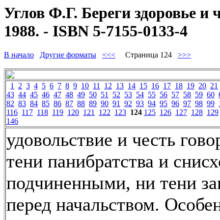
Углов Ф.Г. Береги здоровье и 
1988. - ISBN 5-7155-0133-4
В начало
Другие форматы
<<<
Страница 124
>>>
1
2
3
4
5
6
7
8
9
10
11
12
13
14
15
16
17
18
19
20
21
43
44
45
46
47
48
49
50
51
52
53
54
55
56
57
58
59
60
82
83
84
85
86
87
88
89
90
91
92
93
94
95
96
97
98
99
116
117
118
119
120
121
122
123
124
125
126
127
128
129
146
удовольствие и честь гово
тени панибратства и снис
подчиненными, ни тени за
перед начальством. Особе