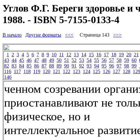
Углов Ф.Г. Береги здоровье и 
1988. - ISBN 5-7155-0133-4
В начало
Другие форматы
<<<
Страница 143
>>>
1
2
3
4
5
6
7
8
9
10
11
12
13
14
15
16
17
18
19
20
21
43
44
45
46
47
48
49
50
51
52
53
54
55
56
57
58
59
60
82
83
84
85
86
87
88
89
90
91
92
93
94
95
96
97
98
99
116
117
118
119
120
121
122
123
124
125
126
127
128
12
146
ченном созревании органи
приостанавливают не толь
физическое, но и
интеллектуальное развити