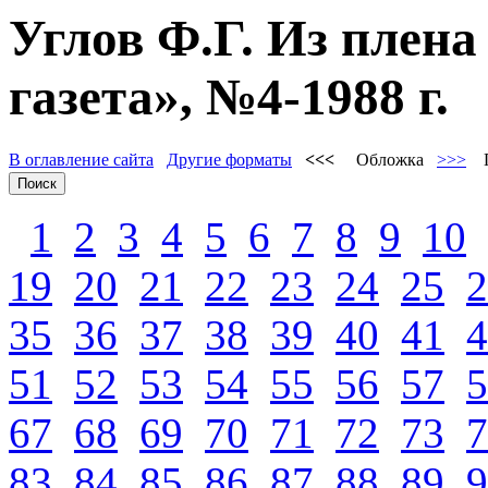
Углов Ф.Г. Из плена
газета», №4-1988 г.
В оглавление сайта
Другие форматы
<<<
Обложка
>>>
П
1
2
3
4
5
6
7
8
9
10
19
20
21
22
23
24
25
2
35
36
37
38
39
40
41
4
51
52
53
54
55
56
57
5
67
68
69
70
71
72
73
7
83
84
85
86
87
88
89
9