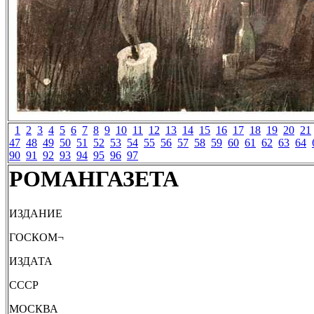
1
2
3
4
5
6
7
8
9
10
11
12
13
14
15
16
17
18
19
20
21
47
48
49
50
51
52
53
54
55
56
57
58
59
60
61
62
63
64
90
91
92
93
94
95
96
97
РОМАНГАЗЕТА
ИЗДАНИЕ
ГОСКОМ¬
ИЗДАТА
СССР
МОСКВА