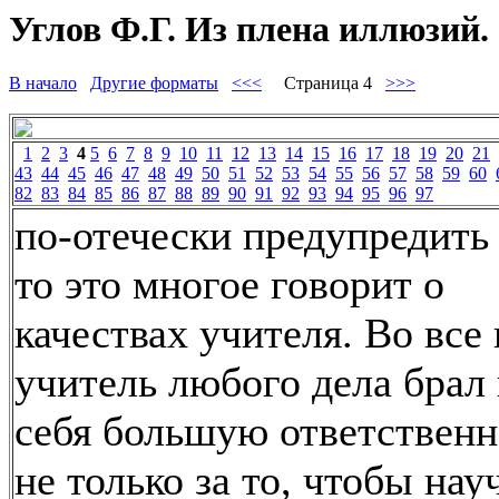
Углов Ф.Г. Из плена иллюзий. 
В начало
Другие форматы
<<<
Страница 4
>>>
1
2
3
4
5
6
7
8
9
10
11
12
13
14
15
16
17
18
19
20
21
43
44
45
46
47
48
49
50
51
52
53
54
55
56
57
58
59
60
82
83
84
85
86
87
88
89
90
91
92
93
94
95
96
97
по-отечески предупредить 
то это многое говорит о
качествах учителя. Во все 
учитель любого дела брал
себя большую ответственн
не только за то, чтобы нау