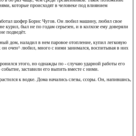
ями, которые происходят в человеке под влиянием
работал шофер Борис Чугов. Он любил машину, любил свое
 не курил, был не по годам серьезен, и в колхозе ему доверяли
не подведёт.
ный дом, наладил в нем паровое отопление, купил легковую
х он очен^ любил, много с ними занимался, воспитывая в них
оронился этого, но однажды по - случаю ударной работы его
о событие, заставили его выпить вместе с ними.
растился к водке. Дома начались слезы, ссоры. Он, напившись,