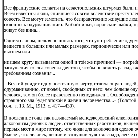
Все францусские солдаты на севастопольских штурмах были 
Всем известны люди, спившиеся совсем вследствие преступл
совесть. Все могут заметить, что безнравственно живущие люд
склонны к одурманиванию. Разбойничьи, воровские шайки, п
живут без вина...
Одним словом, нельзя не понять того, что употребление оду
веществ в больших или малых размерах, периодически или пос
высшем или
низшем кругу вызывается одной и той же причиной — потре
заглушения голоса совести для того, чтобы не видеть разлада 
требованием сознания...
...Всякий увидит одну постоянную 'черту, отличающую людей
одурманиванию, от людей, свободных от него: чем больше од
человек, тем он более нравственно неподвижен... Освобождени
страшного зла ^удет эпохой в жизни человечества...» (Толстой 
соч., т. 13. М.
1913, с. 417—430).
ч
В последние годы так называемый менеджеровский алкоголизм
алкоголизм деловых людей, ответственных работников, вышел
первых мест в мире потому, что люди для заключения сделок о
Бывает, что человек, выпив и заглушив чувство стыда, легче с