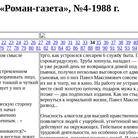
«Роман-газета», №4-1988 г.
22
23
24
25
26
27
28
29
30
31
32
33
34
35
36
37
38
39
40
76
77
78
79
80
81
82
83
84
85
86
87
88
89
90
91
92
93
94
ном смысле
трго, как устроился слесарем 6 службу быта.
сорокаградусную. Труба лопнула, наладил —
и уже редкий день не возвращался домой по
 стремлением
пьянки, получил несколько выговоров от адм
творачивать лицо,
сыновья, но о них Павел Максимович совсем н
от тонкий и чуткий
их ни в театр, ни в кино. На работу не уст
вует у них и
месте свой золотую цепочку, подарок мужа к
позже — два подписных издания. Как ни стыд
вернуться к нормальной жизни, Павел Макси
ческую сторону
развод...
х начал
 мнению
Опасность алкоголя для высшей нравственност
венным. . «
появляется людей с ущербной, угнетенной мо
действуют на окружающих. Гибельное влияние
маниваются?»
трудовой деятельности, но особенно пагубно
е в весельи лежит
разрушаются, ломается психика людей. И сам