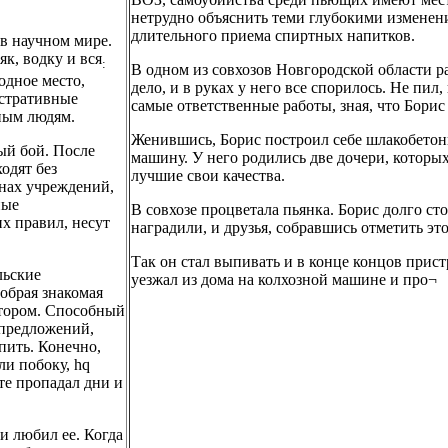
нетрудно объяснить теми глубокими изменени
длительного приема спиртных напитков.
в научном мире.
к, водку и вся
:
В одном из совхозов Новгородской области 
одное место,
дело, и в руках у него все спорилось. Не пил,
истративные
самые ответственные работы, зная, что Борис 
ным людям.
Женившись, Борис построил себе шлакобетон
ный бой. После
машину. У него родились две дочери, которы
одят без
лучшие свои качества.
енах учреждений,
ные
В совхозе процветала пьянка. Борис долго ст
х правил, несут
наградили, и друзья, собравшись отметить эт
Так он стал выпивать и в конце концов прист
льские
уезжал из дома на колхозной машине и про¬
добрая знакомая
атором. Способный
 предложений,
пить. Конечно,
и побоку, hq
те пропадал дни и
и любил ее. Когда