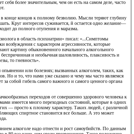
т себя более значительным, чем он есть на самом деле, часто
ют.
т в конце концов к полному безволию. Мысли теряют глубину
ешать. Круг интересов суживается, й остается одно желание—
ходит до полного отупения и маразма.
изиолога в область психиатрии» писал: «...Симптомы
и возбуждения с характером агрессивности, которые
инают картину обыкновенного начального алкогольного
е беспричинная и необычная шаловливость, плаксивость и
езы, то гневность».
 опьянении или болезнях; вызванных алкоголем, таких, как
ров. Но и то, что нами уже сказано и чему мы часто являемся
ет за собой гибель самого важного и самого ценного органа
ачкообразных переходов от совершенно здорового человека к
ами имеется много переходных состояний, которые в одних
гих — просто к плохому характеру. Таких людей, с различной
бляющих спиртное становится все больше. А это может
ода.
нием алкоголе надо отнести и рост самоубийств. По данным
 в 80 раз чаще, чем среди трезвенников. Такое положение