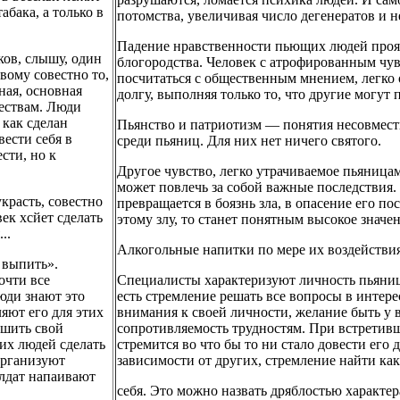
бака, а только в
потомства, увеличивая число дегенератов и н
Падение нравственности пьющих людей проя
ков, слышу, один
блогородства. Человек с атрофированным чув
вому совестно то,
посчитаться с общественным мнением, легко 
ная, основная
долгу, выполняя только то, что другие могут
ествам. Люди
 как сделан
Пьянство и патриотизм — понятия несовмест
вести себя в
среди пьяниц. Для них нет ничего святого.
сти, но к
Другое чувство, легко утрачиваемое пьяница
может повлечь за собой важные последствия.
красть, совестно
превращается в боязнь зла, в опасение его п
век хсйет сделать
этому злу, то станет понятным высокое значе
..
Алкогольные напитки по мере их воздействия
 выпить».
очти все
Специалисты характеризуют личность пьяниц
юди знают это
есть стремление решать все вопросы в интер
яют его для этих
внимания к своей личности, желание быть у вс
ушить свой
сопротивляемость трудностям. При встретивше
гих людей сделать
стремится во что бы то ни стало довести его
организуют
зависимости от других, стремление найти ка
олдат напаивают
себя. Это можно назвать дряблостью характер