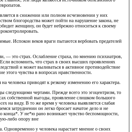
европатов.
вляется в снижении или полном исчезновении у них
ством блогородства может пойти на нарушение закона, не
обидит женщину, он будет небрежно относиться к своему
 проконтролировать.
имые. Испокон веков враги пытаются вербовать предателей
ми, — это страх. Ослабление страха, по мнению психиатров,
 Если вспомнить, что страх в своих высших проявлениях
оследствий и может выливаться в активное противодействие
ние этого чувства в вопросах нравственности.
 на человека приводят к резкому изменению его характера.
ы следующими чертами. Прежде всего это эгоцентризм, то
есах собственной выгоды, проявление слишком большого
ех на виду. В то же время у человека выявляется слабая
мся затруднении он легко бросает начатое дело и не
 до конца*. У не*ю рано возникает чувство беспомощности,
кую-либо опору вне
а. Одновременно у человека нарастает мнение о своих