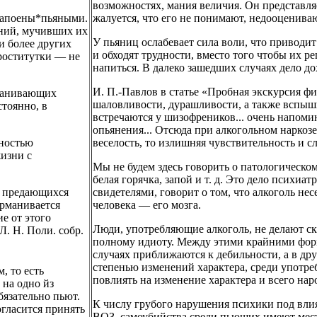
возможностях, мания величия. Он представляе
напоены*пьяными.
жалуется, что его не понимают, недооценива
ений, мучивших их
У пьяниц ослабевает сила воли, что приводи
и более других
и обходят трудности, вместо того чтобы их р
роститутки — не
напиться. В далеко зашедших случаях дело до
И. П.-Павлов в статье «Пробная экскурсия ф
рманивающих
шаловливости, дурашливости, а также вспышк
тоянно, в
встречаются у шизофреников... очень напом
опьянения... Отсюда при алкогольном наркоз
бностью
веселость, то излишняя чувствительность и сл
жизни с
Мы не будем здесь говорить о патологическом
белая горячка, запой и т. д. Это дело психиат
, предающихся
свидетелями, говорит о том, что алкоголь нес
урманивается
человека — его мозга.
е от этого
Люди, употребляющие алкоголь, не делают ск
Л. Н. Поли. собр.
полному идиоту. Между этими крайними форм
случаях приближаются к дебильности, а в дру
степенью изменений характера, среди употре
, то есть
повлиять на изменение характера и всего нар
 на одно йз
бязательно пьют.
К числу грубого нарушения психики под влия
огласится принять
ВОЗ, самоубийства среди пьющих имеют место