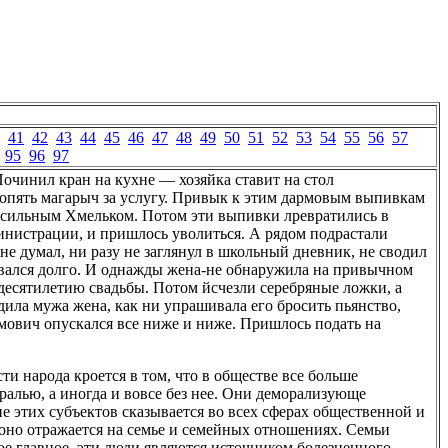
41
42
43
44
45
46
47
48
49
50
51
52
53
54
55
56
57
95
96
97
 Починил кран на кухне — хозяйка ставит на стол
 опять магарыч за услугу. Привык к этим дармовым выпивкам
д сильным Хмельком. Потом эти выпивки лревратились в
инистрации, и пришлось уволиться. А рядом подрастали
е думал, ни разу не заглянул в школьный дневник, не сводил
раивался долго. И однажды жена-не обнаружила на привычном
 десятилетию свадьбы. Потом йсчезли серебряные ложки, а
ила мужа жена, как ни упрашивала его бросить пьянство,
мович опускался все ниже и ниже. Пришлось подать на
и народа кроется в том, что в обществе все больше
ралью, а иногда и вовсе без нее. Они деморализующе
 этих субъектов сказывается во всех сферах общественной и
 оно отражается на семье и семейных отношениях. Семьи
ое главное, эти люди являются источником болезненного