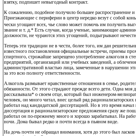
взятку, подпишет невыгодный контракт.
К сожалению, подобное получило большее распространение и 
Приезжающие с периферии в центр нередко везут с собой конья
чески угощают всех, чье слово может помочь им получить выг
звание и т. д.* Есть случаи, когда ученые, занимающие админ
должности, не чураются этих угощений, подыгрывают нечест
Теперь эти традиции не в чести, более того, им дан решитель
известного постановления официальные встречи, приемы прох
спиртного, строжайше запрещено употребление алкоголя в ст
предприятий, организаций или учебных заведений, а облечен
административной властью лица, замеченные в нарушении эти
за это всю полноту ответственности.
Алкоголь размывает нравственные отношения в семье, родите
обязанности. От этого страдают прежде всего дети. Одна моя 
рассказывала* о своем отце, который был инженером-мелиор
человек, он много читал, внес целый ряд рационализаторских
работал над кандидатской диссертацией. Но в это время начал 
диссертация и рационализаторские предложения сразу же пошл
работал он по-прежнему много и хорошо зарабатывал. На рабо
ночи. Дома бывал редко и почти всегда в пьяном виде.
На дочь почти не обращал внимания, хотя до этого был ласков 