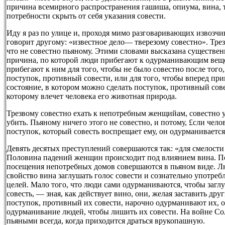
причина всемирного распространения гашиша, опиума, вина, та
потребности скрыть от себя указания совести.
Иду я раз по улице и, проходя мимо разговаривающих извозчи
говорит другому: «известное дело— тверезому совестно». Трез
что не совестно пьяному. Этими словами высказана существен
причина, по которой люди прибегают к одурманивающим вещ
прибегают к ним для того, чтобы не было совестно после того,
поступок, противный совести, или для того, чтобы вперед при
состояние, в котором можно сделать поступок, противный сове
которому влечет человека его животная природа.
Трезвому совестно ехать к непотребным женщийам, совестно у
убить. Пьяному ничего этого не совестно, и потому, £сли чело
поступок, который совесть воспрещает ему, он одурманивается.
Девять десятых преступлений совершаются так: «для смелости
Половина падений женщин происходит под влиянием вина. П
посещения непотребных домов совершаются в пьяном виде. Л
свойство вина заглушать голос совести и сознательно употребл
целей. Мало того, что люди сами одурманиваются, чтобы загл
совесть, — зная, как действует вино, они, желая заставить дру
поступок, противный их совести, нарочно одурманивают их, 
одурманивание людей, чтобы лишить их совести. На войне С
пьяными всегда, когда приходится драться врукопашную.