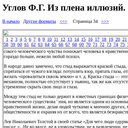
Углов Ф.Г. Из плена иллюзий. 
В начало
Другие форматы
<<<
Страница 34
>>>
1
2
3
4
5
6
7
8
9
10
11
12
13
14
15
16
17
18
19
20
21
58
59
60
61
62
63
64
65
66
67
68
69
70
71
72
73
74
75
сокого человеческого чувства понижает человека в нравствен
гораздо больше, нежели любой психоз.
В народе давно замечено, что стыд выражается краской стыда,
спрятаться от чужого взгляда: потуплять взор, прятать глаза, о
желать «провалиться сквозь землю» и т. д. Краска стыда — эт
механизм, полностью отсутствует у пьяниц, так же как отсутст
стремление скрыть свои лицо и глаза.
Между тем стыд не только держит в известных границах физи
человеческого существова ' ния, но является одним из основны
нравственной жизни, делая людей чуткими к мнению других,
общественности и охраняя их от всего, что является безнравст
Лев Николаевич Толстой в своей статье «Для чего люди одур
писал: «...Не во вкусе, не в удовольствии, не в развлечении, н