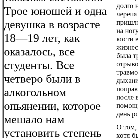
долго 
Трое юношей и одна
черепа
девушка в возрасте
пришло
на ног
18—19 лет, как
кости 
жизнес
оказалось, все
была т
студенты. Все
отрыво
травмо
четверо были в
дыхани
поправ
алкогольном
после 
опьянении, которое
помощь
день р
мешало нам
О том,
установить степень
хотя б