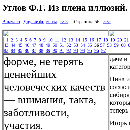
Углов Ф.Г. Из плена иллюзий. 
В начало
Другие форматы
<<<
Страница 56
>>>
1
2
3
4
5
6
7
8
9
10
11
12
13
14
15
16
17
18
19
20
21
43
44
45
46
47
48
49
50
51
52
53
54
55
56
57
58
59
60
83
84
85
86
87
88
89
90
91
92
93
94
95
96
97
даче и
форме, не терять
катего
ценнейших
Нина и
человеческих качеств
соглас
сибиря
— внимания, такта,
которы
заботливости,
теперь
участия.
Игорь 