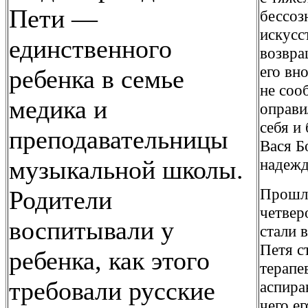
Пети —
бессоз
искусс
единственного
возвра
его вн
ребенка в семье
не соо
медика и
оправи
себя и
преподавательницы
Вася Б
музыкальной школы.
надежд
Прошло
Родители
четвер
воспитывали у
стали 
Петя с
ребенка, как этого
терапе
требовали русские
аспира
чего е