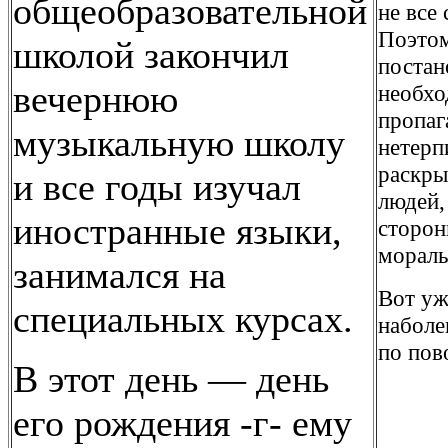
общеобразовательной
не все
Поэтом
школой закончил
постан
вечернюю
необхо
пропаг
музыкальную школу
нетерп
раскры
и все годы изучал
людей,
иностранные языки,
сторон
мораль
занимался на
Вот уж
специальных курсах.
наболе
по пов
В этот день — день
его рождения -г- ему