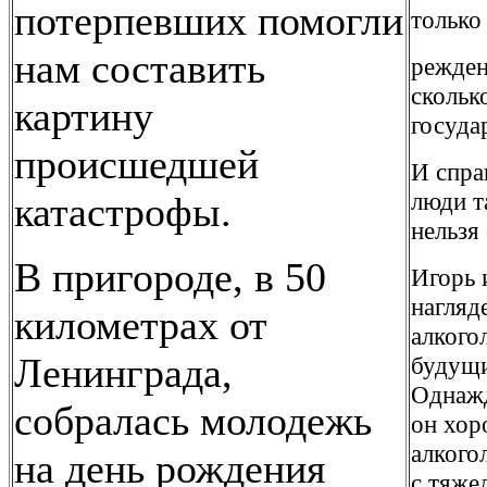
потерпевших помогли
только
нам составить
режден
скольк
картину
государ
происшедшей
И спра
люди т
катастрофы.
нельзя
В пригороде, в 50
Игорь 
нагляд
километрах от
алкого
Ленинграда,
будущи
Однажд
собралась молодежь
он хор
алкого
на день рождения
с тяже