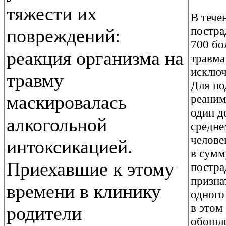
тяжести их
В тече
постра
повреждений:
700 бо
реакция организма на
травма
исключ
травму
Для по
маскировалась
реаним
один д
алкогольной
средне
челове
интоксикацией.
в сумм
Приехавшие к этому
постра
призна
времени в клинику
одного
в этом
родители
обошло