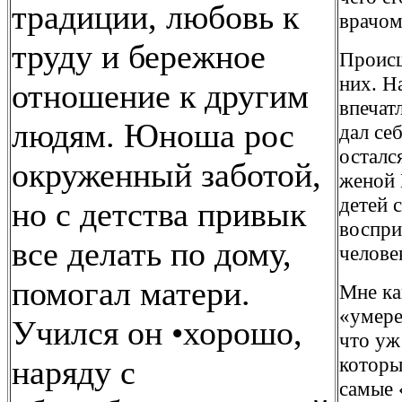
традиции, любовь к
врачом
труду и бережное
Происш
них. Н
отношение к другим
впечат
людям. Юноша рос
дал се
осталс
окруженный заботой,
женой 
детей 
но с детства привык
воспри
все делать по дому,
челове
помогал матери.
Мне ка
«умере
Учился он •хорошо,
что уж
которы
наряду с
самые 