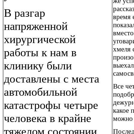
же усп
расска
В разгар
время 
напряженной
показа
вместо
хирургической
уговар
хмеля 
работы к нам в
произо
клинику были
выехал
самосв
доставлены с места
Все че
автомобильной
подобр
дежурн
катастрофы четыре
какое 
человека в крайне
можно 
тяжелом состоянии.
Послед