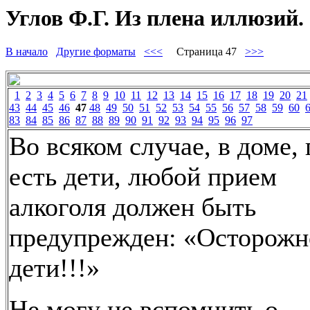
Углов Ф.Г. Из плена иллюзий. 
В начало
Другие форматы
<<<
Страница 47
>>>
1
2
3
4
5
6
7
8
9
10
11
12
13
14
15
16
17
18
19
20
21
43
44
45
46
47
48
49
50
51
52
53
54
55
56
57
58
59
60
83
84
85
86
87
88
89
90
91
92
93
94
95
96
97
Во всяком случае, в доме, 
есть дети, любой прием
алкоголя должен быть
предупрежден: «Осторожн
дети!!!»
Не могу не вспомнить о