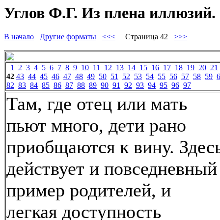
Углов Ф.Г. Из плена иллюзий. 
В начало
Другие форматы
<<<
Страница 42
>>>
1
2
3
4
5
6
7
8
9
10
11
12
13
14
15
16
17
18
19
20
21
42
43
44
45
46
47
48
49
50
51
52
53
54
55
56
57
58
59
82
83
84
85
86
87
88
89
90
91
92
93
94
95
96
97
Там, где отец или мать
пьют много, дети рано
приобщаются к вину. Здес
действует и повседневный
пример родителей, и
легкая доступность