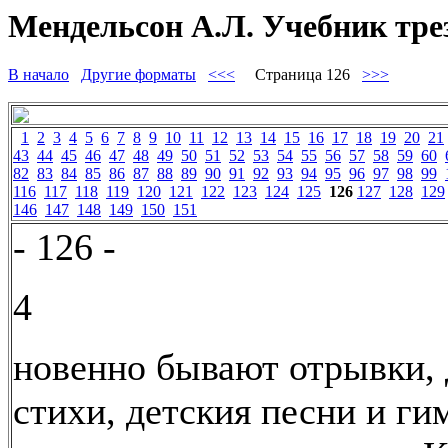
Мендельсон А.Л. Учебник тре
В начало
Другие форматы
<<<
Страница 126
>>>
1
2
3
4
5
6
7
8
9
10
11
12
13
14
15
16
17
18
19
20
21
43
44
45
46
47
48
49
50
51
52
53
54
55
56
57
58
59
60
82
83
84
85
86
87
88
89
90
91
92
93
94
95
96
97
98
99
116
117
118
119
120
121
122
123
124
125
126
127
128
129
146
147
148
149
150
151
- 126 -
4
новенно бывают отрывки, 
стихи, детския песни и ги