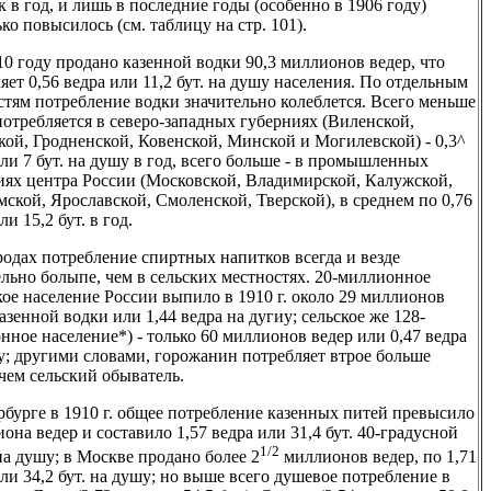
 в год, и лишь в последние годы (особенно в 1906 году)
ко повысилось (см. таблицу на стр. 101).
10 году продано казенной водки 90,3 миллионов ведер, что
яет 0,56 ведра или 11,2 бут. на душу населения. По отдельным
стям потребление водки значительно колеблется. Всего меньше
потребляется в северо-западных губерниях (Виленской,
кой, Гродненской, Ковенской, Минской и Могилевской) - 0,3^
ли 7 бут. на душу в год, всего больше - в промышленных
иях центра России (Московской, Владимирской, Калужской,
мской, Ярославской, Смоленской, Тверской), в среднем по 0,76
ли 15,2 бут. в год.
ородах потребление спиртных напитков всегда и везде
ельно болыпе, чем в сельских местностях. 20-миллионное
кое население России выпило в 1910 г. около 29 миллионов
азенной водки или 1,44 ведра на дугиу; сельское же 128-
нное население*) - только 60 миллионов ведер или 0,47 ведра
у; другими словами, горожанин потребляет втрое больше
 чем сельский обыватель.
рбурге в 1910 г. общее потребление казенных питей превысило
она ведер и составило 1,57 ведра или 31,4 бут. 40-градусной
1/2
на душу; в Москве продано более 2
миллионов ведер, по 1,71
ли 34,2 бут. на душу; но выше всего душевое потребление в