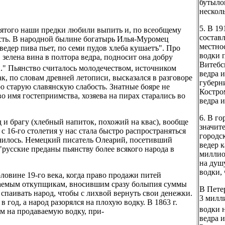
бутылок
несколь
5. В 19
вятого наши предки любили выпить и, по всеобщему
составл
лесть. В народной былине богатырь Илья-Муромец
местно
едер пива пьет, по семи пудов хлеба кушаетъ". Про
водки 
зелена вина в полтора ведра, подносит она добру
Витебс
.." Пьянство считалось молодечеством, источником
ведра и
так, по словам древней летописи, высказался в разговоре
губерн
 старую славянскую слабость. Знатные бояре не
Костро
о имя гостеприимства, хозяева на пирах старались во
ведра и
6. В г
 и брагу (хлебный напиток, похожий на квас), вообще
значит
 16-го столетия у нас стала быстро распространяться
городс
ичилось. Немецкий писатель Олеарий, посетивший
ведер к
"русские преданы пьянству более всякого народа в
миллио
на душ
водки,
ловине 19-го века, когда право продажи питей
ваемым откупщикам, вносившим сразу болыпия суммы
В Пете
, спаивать народ, чтобы с лихвой вернуть свои денежки.
3 милли
од, а народ разорялся на плохую водку. В 1863 г.
водки 
ом на продаваемую водку, при-
ведра и