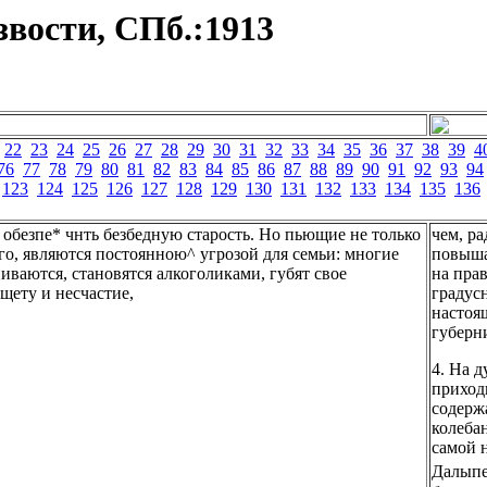
звости, СПб.:1913
22
23
24
25
26
27
28
29
30
31
32
33
34
35
36
37
38
39
4
76
77
78
79
80
81
82
83
84
85
86
87
88
89
90
91
92
93
94
123
124
125
126
127
128
129
130
131
132
133
134
135
136
 обезпе* чнть безбедную старость. Но пьющие не только
чем, р
го, являются постоянною^ угрозой для семьи: многие
повыша
иваются, становятся алкоголиками, губят свое
на прав
щету и несчастие,
градусн
настоя
губерн
4. На д
приходи
содержа
колеба
самой н
Далыпе