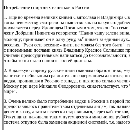
Потребление спиртных напитков в России.
1. Еще во времена великих князей Святослава и Владимира С
тогда невежеству, смотрели на пьянство как на какую-то доб
похваляется перед Идолищем Поганым в том, что он "по семи в
жену Добрыни Никитича говорится: "Налив чашу зелена вина, 
т
молодцу; принимает он в одну руку, вь
пивает за единый дух.
веселия. "Руси есть веселие - пити, не можем без того быти", 
с иноземными послами князь Владимир Красное Солнышко про
считали предосудительным напиваться до бессознательности; в
что 6ы то ни стало напоить гостей до-пьяна.
2. В далекую старину русские пили главным образом пиво, мед
напитки с неболыпим сравнительно содержанием алкоголя; но с
водка, проникшая в Россию с запада, и пьянство сильно увел
Москву при царе Михаиле Феодоровиче, свидетельствует, что 
мире".
3. Очень велико было потребление водки в России в первой по
предоставлялось правительством отдельным лицам, так-назы
денег в казну, а затем всячески старавшимся, через кабатчиков
Откупщики наживали таким путем десятки миллионов рублей в г
система откупов была заменена акцизной системой, т.е. налог