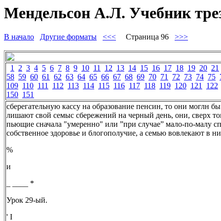
Мендельсон А.Л. Учебник тре
В начало
Другие форматы
<<<
Страница 96
>>>
1
2
3
4
5
6
7
8
9
10
11
12
13
14
15
16
17
18
19
20
21
58
59
60
61
62
63
64
65
66
67
68
69
70
71
72
73
74
75
109
110
111
112
113
114
115
116
117
118
119
120
121
122
150
151
сберегательную кассу на образование пенсин, то они моглн бы
лишают свой семыс сбережений на черный день, они, сверх то
пьющие сначала "умеренно" или ”при случае” мало-по-малу сп
собственное здоровье и блогополучие, а семью вовлекают в ни
%
и
_ ____ *
Урок 29-ый.
' I