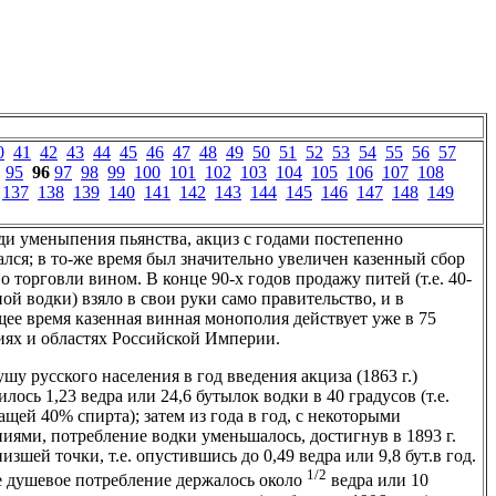
0
41
42
43
44
45
46
47
48
49
50
51
52
53
54
55
56
57
95
96
97
98
99
100
101
102
103
104
105
106
107
108
137
138
139
140
141
142
143
144
145
146
147
148
149
ади уменыпения пьянства, акциз с годами постепенно
лся; в то-же время был значительно увеличен казенный сбор
о торговли вином. В конце 90-х годов продажу питей (т.е. 40-
ой водки) взяло в свои руки само правительство, и в
щее время казенная винная монополия действует уже в 75
иях и областях Российской Империи.
ушу русского населения в год введения акциза (1863 г.)
лось 1,23 ведра или 24,6 бутылок водки в 40 градусов (т.е.
щей 40% спирта); затем из года в год, с некоторыми
ниями, потребление водки уменьшалось, достигнув в 1893 г.
изшей точки, т.е. опустившись до 0,49 ведра или 9,8 бут.в год.
1/2
 душевое потребление держалось около
ведра или 10