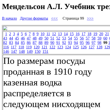
Мендельсон А.Л. Учебник тре
В начало
Другие форматы
<<<
Страница 99
>>>
1
2
3
4
5
6
7
8
9
10
11
12
13
14
15
16
17
18
19
20
21
43
44
45
46
47
48
49
50
51
52
53
54
55
56
57
58
59
60
82
83
84
85
86
87
88
89
90
91
92
93
94
95
96
97
98
99
116
117
118
119
120
121
122
123
124
125
126
127
128
12
146
147
148
149
150
151
По размерам посуды
проданная в 1910 году
казенная водка
распределяется в
следующем нисходящем