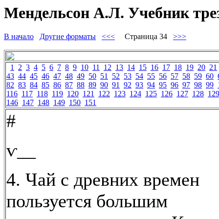
Мендельсон А.Л. Учебник тре
В начало
Другие форматы
<<<
Страница 34
>>>
1
2
3
4
5
6
7
8
9
10
11
12
13
14
15
16
17
18
19
20
21
43
44
45
46
47
48
49
50
51
52
53
54
55
56
57
58
59
60
82
83
84
85
86
87
88
89
90
91
92
93
94
95
96
97
98
99
116
117
118
119
120
121
122
123
124
125
126
127
128
12
146
147
148
149
150
151
#
ѵ__
4. Чай с древних времен
пользуется большим