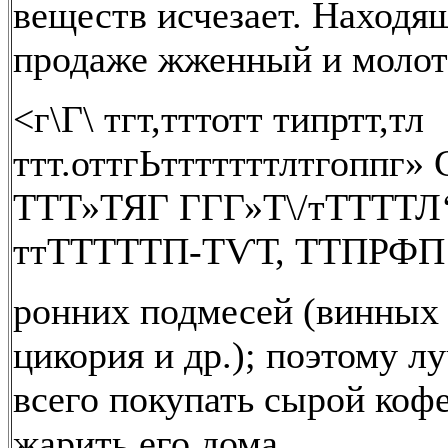
веществ исчезает. Находя
продаже жженный и моло
<г\Г\ тгт,тттотт типртт,тл
ттт.оттгЬтттттттлтгоппг»
ТТТ»ТЯГ ГГГ»Т\/тТТТТЛ‘
ттТТТТТП-ТѴТ, ТТПРФП 
ронних подмесей (винных 
цикория и др.); поэтому л
всего покупать сырой кофе
жарить его дома.