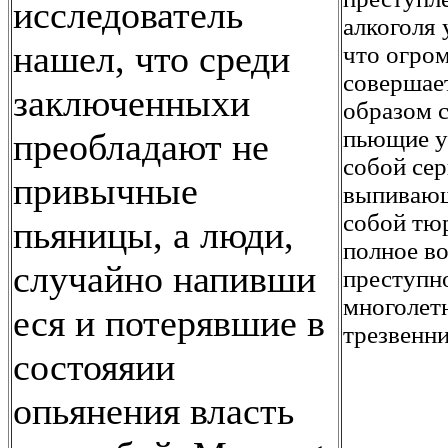
исследователь
алкоголя 
нашел, что среди
что огро
совершает
заключенныхи
образом 
пьющие у
преобладают не
собой сер
привычные
выпивающ
собой тю
пьяницы, а люди,
полное в
случайно напивши
преступно
многолет
еся и потерявшие в
трезвенн
состояяии
опьянения власть