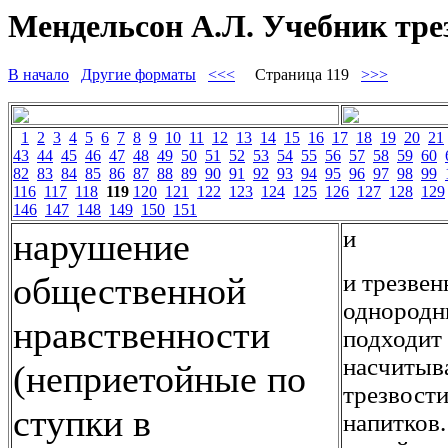
Мендельсон А.Л. Учебник тре
В начало
Другие форматы
<<<
Страница 119
>>>
1
2
3
4
5
6
7
8
9
10
11
12
13
14
15
16
17
18
19
20
21
43
44
45
46
47
48
49
50
51
52
53
54
55
56
57
58
59
60
82
83
84
85
86
87
88
89
90
91
92
93
94
95
96
97
98
99
116
117
118
119
120
121
122
123
124
125
126
127
128
129
146
147
148
149
150
151
и
нарушение
и трезвен
общественной
однородн
нравственности
подходит 
насчитыва
(неприетойные по
трезвост
ступки в
напитков.