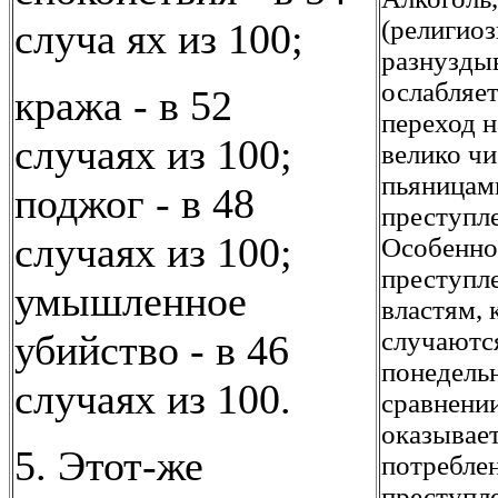
(религиоз
случа ях из 100;
разнуздыв
ослабляет
кража - в 52
переход н
случаях из 100;
велико ч
пьяницам
поджог - в 48
преступле
случаях из 100;
Особенно 
преступл
умышленное
властям,
случаютс
убийство - в 46
понедельн
случаях из 100.
сравнении
оказывает
5. Этот-же
потребле
преступл