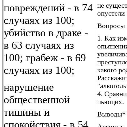
не сущест
повреждений - в 74
опустели 
случаях из 100;
Вопросы 
убийство в драке -
1. Как из
в 63 случаях из
опьянении
увеличива
100; грабеж - в 69
преступле
случаях из 100;
какого ро
Расскажит
нарушение
"алкоголь
4. Сравни
общественной
пьющих.
тишины и
Выводы*
спокойствия - в 54
Алкоголь