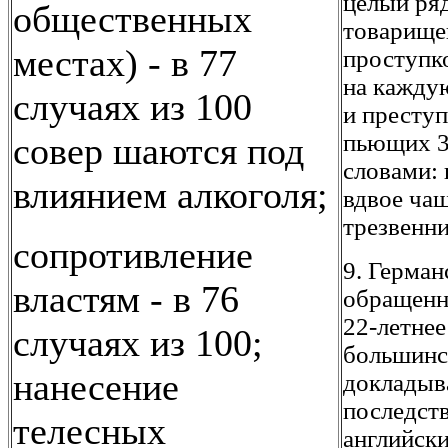
целый ря
общественных
товарищей
местах) - в 77
проступк
на кажду
случаях из 100
и преступ
пьющих 33
совер шаются под
словами:
влиянием алкоголя;
вдвое чащ
трезвенни
сопротивление
9. Герман
властям - в 76
обращенно
22-летнее
случаях из 100;
большинс
нанесение
докладыв
последст
телесных
английски