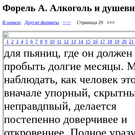
Форель А. Алкоголь и душевно
В начало
Другие форматы
<<<
Страница 29
>>>
1
2
3
4
5
6
7
8
9
10
11
12
13
14
15
16
17
18
19
20
21
для пьяниц, где он должен
пробыть долгие месяцы. 
наблюдать, как человек это
вначале упорный, скрытны
неправдпвый, делается
постепенно доверчивее и
откровеннее. Полное ураз