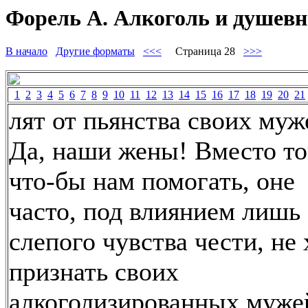
Форель А. Алкоголь и душевно
В начало
Другие форматы
<<<
Страница 28
>>>
1
2
3
4
5
6
7
8
9
10
11
12
13
14
15
16
17
18
19
20
21
лят от пьянства своих муж
Да, наши жены! Вместо то
что-бы нам помогать, оне
часто, под влиянием лишь
слепого чувства чести, не 
признать своих
алкоголизированных муже