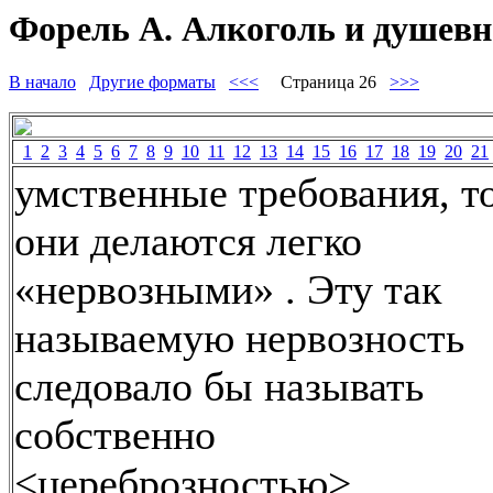
Форель А. Алкоголь и душевно
В начало
Другие форматы
<<<
Страница 26
>>>
1
2
3
4
5
6
7
8
9
10
11
12
13
14
15
16
17
18
19
20
21
умственные требования, т
они делаются легко
«нервозными» . Эту так
называемую нервозность
следовало бы называть
собственно
<цереброзностью>