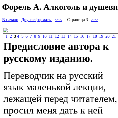
Форель А. Алкоголь и душевно
В начало
Другие форматы
<<<
Страница 3
>>>
1
2
3
4
5
6
7
8
9
10
11
12
13
14
15
16
17
18
19
20
21
Предисловие автора к
русскому изданию.
Переводчик на русский
язык маленькой лекции,
лежащей перед читателем,
просил меня дать к ней