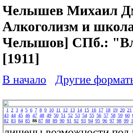
Челышев Михаил Дм
Алкоголизм и школа 
Челышов] СПб.: "Вл
[1911]
В начало
Другие формат
1
2
3
4
5
6
7
8
9
10
11
12
13
14
15
16
17
18
19
20
21
43
44
45
46
47
48
49
50
51
52
53
54
55
56
57
58
59
60
82
83
84
85
86
87
88
89
90
91
92
93
94
95
96
97
98
99
лишены возможности под