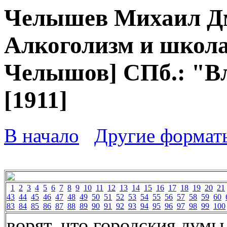
Челышев Михаил Дм
Алкоголизм и школа 
Челышов] СПб.: "Вл
[1911]
В начало
Другие формат
1
2
3
4
5
6
7
8
9
10
11
12
13
14
15
16
17
18
19
20
21
43
44
45
46
47
48
49
50
51
52
53
54
55
56
57
58
59
60
83
84
85
86
87
88
89
90
91
92
93
94
95
96
97
98
99
100
ворят, что городския думы