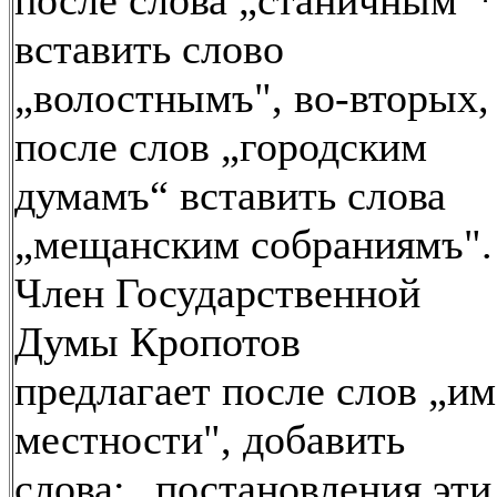
после слова „станичным
*
вставить слово
„волостнымъ", во-вторых,
после слов „городским
думамъ“ вставить слова
„мещанским собраниямъ".
Член Государственной
Думы Кропотов
предлагает после слов „им
местности", добавить
слова: „постановления эти