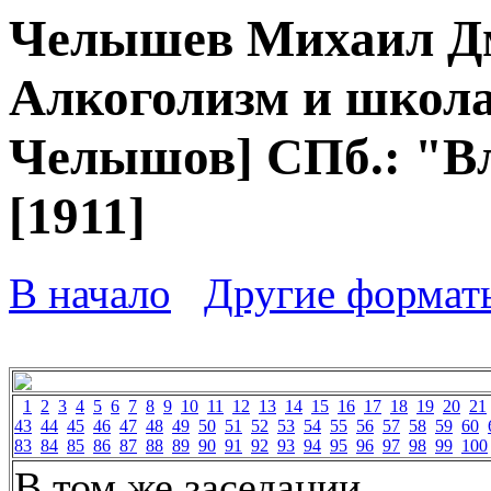
Челышев Михаил Дм
Алкоголизм и школа 
Челышов] СПб.: "Вл
[1911]
В начало
Другие формат
1
2
3
4
5
6
7
8
9
10
11
12
13
14
15
16
17
18
19
20
21
43
44
45
46
47
48
49
50
51
52
53
54
55
56
57
58
59
60
83
84
85
86
87
88
89
90
91
92
93
94
95
96
97
98
99
100
В том же заседании